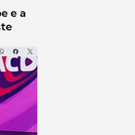
e e a
ste