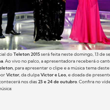
cial do
Teleton 2015
será feita neste domingo, 13 de 
na
. Ao vivo no palco, a apresentadora receberá o can
eleton
, para apresentar o clipe e a música tema deste
por
Victor
, da dulpa
Victor e Leo
, e doada de present
contecerá nos dias
23 e 24 de outubro
. Confira no ví
úsica: