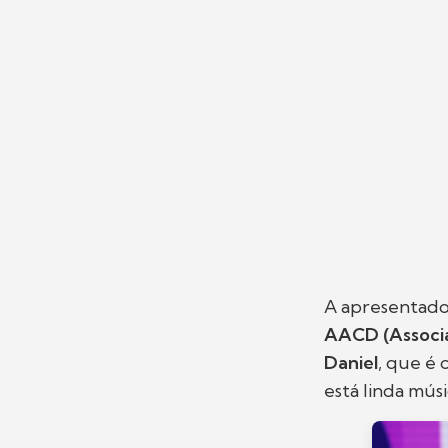
A apresentador
AACD
(Associ
Daniel
, que é 
está linda músi