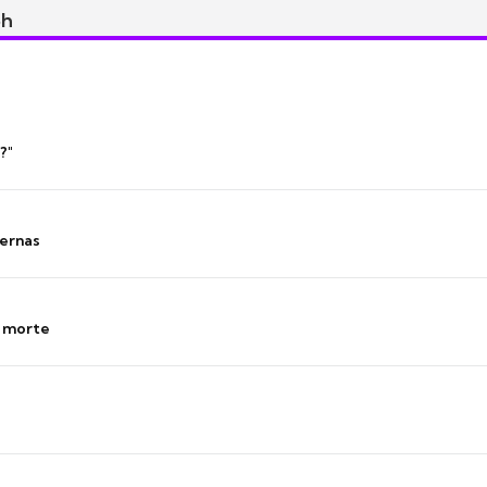
5h
?"
ernas
s morte