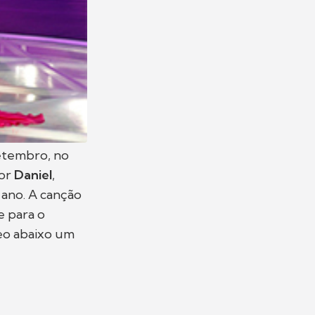
setembro, no
tor
Daniel
,
 ano. A canção
e para o
deo abaixo um