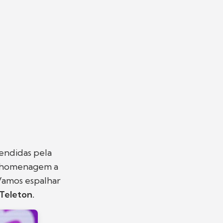
tendidas pela
a homenagem a
 Vamos espalhar
eleton.