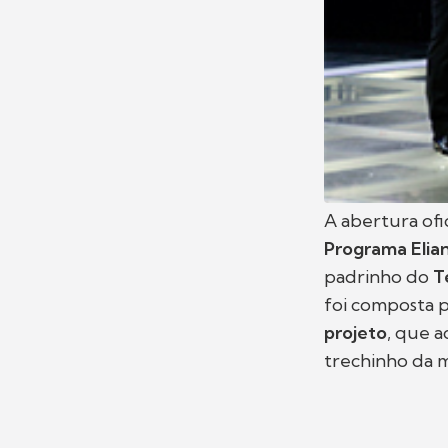
A abertura ofi
Programa Elia
padrinho do
T
foi composta 
projeto
, que a
trechinho da m