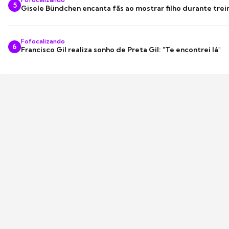
5
Gisele Bündchen encanta fãs ao mostrar filho durante trei
Fofocalizando
6
Francisco Gil realiza sonho de Preta Gil: "Te encontrei lá"