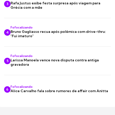
Rafa Justus exibe festa surpresa após viagem para
3
Grécia com a mãe
Fofocalizando
Bruno Gagliasso recua após polêmica com drive-thru:
4
"Fui imaturo"
Fofocalizando
Larissa Manoela vence nova disputa contra antiga
5
gravadora
Fofocalizando
6
Alice Carvalho fala sobre rumores de affair com Anitta