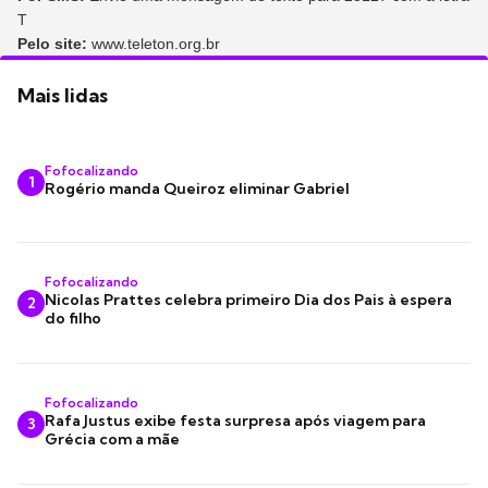
T
Pelo site:
www.teleton.org.br
Mais lidas
Fofocalizando
1
Rogério manda Queiroz eliminar Gabriel
Fofocalizando
Nicolas Prattes celebra primeiro Dia dos Pais à espera
2
do filho
Fofocalizando
Rafa Justus exibe festa surpresa após viagem para
3
Grécia com a mãe