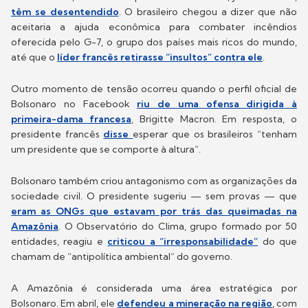
têm se desentendido
. O brasileiro chegou a dizer que não
aceitaria a ajuda econômica para combater incêndios
oferecida pelo G-7, o grupo dos países mais ricos do mundo,
até que o
líder francês retirasse “insultos” contra ele
.
Outro momento de tensão ocorreu quando o perfil oficial de
Bolsonaro no Facebook
riu de uma ofensa dirigida à
primeira-dama francesa
, Brigitte Macron. Em resposta, o
presidente francês
disse
esperar que os brasileiros “tenham
um presidente que se comporte à altura”.
Bolsonaro também criou antagonismo com as organizações da
sociedade civil. O presidente sugeriu — sem provas — que
eram as ONGs que estavam por trás das queimadas na
Amazônia
. O Observatório do Clima, grupo formado por 50
entidades, reagiu e
criticou a “irresponsabilidade”
do que
chamam de “antipolítica ambiental” do governo.
A Amazônia é considerada uma área estratégica por
Bolsonaro. Em abril, ele
defendeu a mineração na região
, com