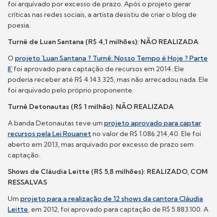
foi arquivado por excesso de prazo. Após o projeto gerar
críticas nas redes sociais, a artista desistiu de criar o blog de
poesia.
Turnê de Luan Santana (R$ 4,1 milhões): NÃO REALIZADA
O
projeto `Luan Santana ? Turnê: Nosso Tempo é Hoje ? Parte
II`
foi aprovado para captação de recursos em 2014. Ele
poderia receber até R$ 4.143.325, mas não arrecadou nada. Ele
foi arquivado pelo próprio proponente.
Turnê Detonautas (R$ 1 milhão): NÃO REALIZADA
A banda Detonautas teve um
projeto aprovado para captar
recursos pela Lei Rouanet
no valor de R$ 1.086.214,40. Ele foi
aberto em 2013, mas arquivado por excesso de prazo sem
captação.
Shows de Cláudia Leitte (R$ 5,8 milhões): REALIZADO, COM
RESSALVAS
Um
projeto para a realização de 12 shows da cantora Cláudia
Leitte
, em 2012, foi aprovado para captação de R$ 5.883.100. A