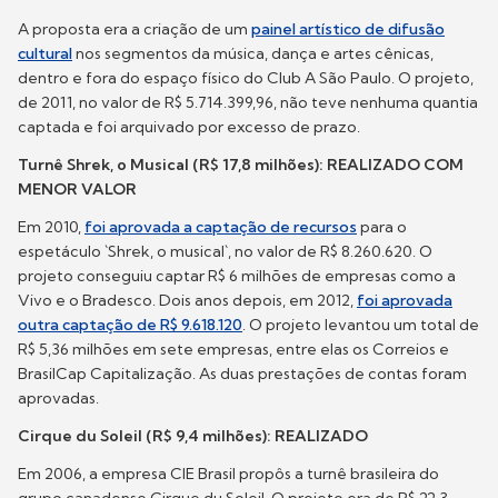
A proposta era a criação de um
painel artístico de difusão
cultural
nos segmentos da música, dança e artes cênicas,
dentro e fora do espaço físico do Club A São Paulo. O projeto,
de 2011, no valor de R$ 5.714.399,96, não teve nenhuma quantia
captada e foi arquivado por excesso de prazo.
Turnê Shrek, o Musical (R$ 17,8 milhões): REALIZADO COM
MENOR VALOR
Em 2010,
foi aprovada a captação de recursos
para o
espetáculo `Shrek, o musical`, no valor de R$ 8.260.620. O
projeto conseguiu captar R$ 6 milhões de empresas como a
Vivo e o Bradesco. Dois anos depois, em 2012,
foi aprovada
outra captação de R$ 9.618.120
. O projeto levantou um total de
R$ 5,36 milhões em sete empresas, entre elas os Correios e
BrasilCap Capitalização. As duas prestações de contas foram
aprovadas.
Cirque du Soleil (R$ 9,4 milhões): REALIZADO
Em 2006, a empresa CIE Brasil propôs a turnê brasileira do
grupo canadense Cirque du Soleil, O projeto era de R$ 22,3