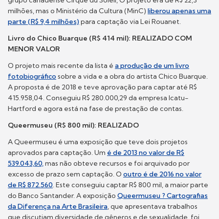
milhões, mas o Ministério da Cultura (MinC)
liberou apenas uma
parte (R$ 9,4 milhões)
para captação via Lei Rouanet.
Livro do Chico Buarque (R$ 414 mil): REALIZADO COM
MENOR VALOR
O projeto mais recente da lista é
a produção de um livro
fotobiográfico
sobre a vida e a obra do artista Chico Buarque.
A proposta é de 2018 e teve aprovação para captar até R$
415.958,04. Conseguiu R$ 280.000,29 da empresa Icatu-
Hartford e agora está na fase de prestação de contas.
Queermuseu (R$ 800 mil): REALIZADO
A Queermuseu é uma exposição que teve dois projetos
aprovados para captação. Um
é de 2013 no valor de R$
539.043,60,
mas não obteve recursos e foi arquivado por
excesso de prazo sem captação. O
outro é de 2016 no valor
de R$ 872.560
. Este conseguiu captar R$ 800 mil, a maior parte
do Banco Santander. A exposição
Queermuseu ? Cartografias
da Diferença na Arte Brasileira
, que apresentava trabalhos
que discutiam diversidade de gêneros e de sexualidade, foi