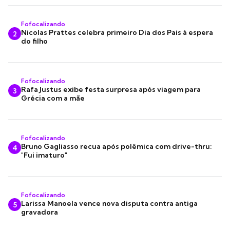
Fofocalizando
Nicolas Prattes celebra primeiro Dia dos Pais à espera
2
do filho
Fofocalizando
Rafa Justus exibe festa surpresa após viagem para
3
Grécia com a mãe
Fofocalizando
Bruno Gagliasso recua após polêmica com drive-thru:
4
"Fui imaturo"
Fofocalizando
Larissa Manoela vence nova disputa contra antiga
5
gravadora