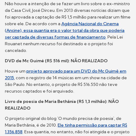
Não houve a intenção de se fazer um livro sobre o ex-ministro
da Casa Civil, José Dirceu. Em 2013 diversas notícias diziam que
foi aprovada a captação de R$ 1,5 milhão para realizar um filme
sobre ele. De acordo com a
Agência Nacional do Cinema
(Ancine), essa quantia era o valor total da obra que poderia
ser captada de diversas formas de financiamento
. Pela Lei
Rouanet nenhum recurso foi destinado e o projeto foi
cancelado.
DVD de Mc Guimé (R$ 516 mil): NÃO REALIZADO
Houve um
projeto aprovado para um DVD do Mc Guimê em
2015
, com o registro de 14 músicas em um show na cidade de
São Paulo. No entanto, o projeto de R$ 516.550 não teve
recursos captados e foi arquivado.
Livro de poesia de Maria Bethânia (R$ 1,3 milhão): NÃO
REALIZADO
O projeto original do blog `O mundo precisa de poesia`, de
Maria Bethânia, é de 2010.
Ele tinha permissão para captar R$
1.356.858
. Essa quantia, no entanto, não foi atingida e o projeto