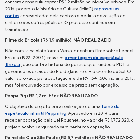
cantora conseguiu captar R$ 1,2 milhão na iniciativa privada. Em
2016, porém, o Ministério da Cultura (MinC)
reprovou as
contas
apresentadas pela cantora e pediu a devolução do
dinheiro aos cofres públicos. O processo continua em
tramitação.
Filme do Brizola (R$ 1,9 milhão): NÃO REALIZADO
Não consta na plataforma Versalic nenhum filme sobre Leonel
Brizola (1922-2004), mas sim
a montagem do espetáculo
`Brizola
`, que conta a história do político que fundou o PDT e
governou os estados do Rio de Janeiro e Rio Grande do Sul. O
valor aprovado para captação era de R$ 1.641.506, no ano 2015,
mas foi arquivado por excesso de prazo sem captação.
Peppa Pig (R$ 1,7 milhão): NÃO REALIZADO
O objetivo do projeto era a realização de uma
turnê do
espetáculo infantil Peppa Pig
. Aprovado em 2014 para
receber captação pela Lei Rouanet, no valor de R$ 1.772.320, o
projeto acabou arquivado sem nenhuma captação.
Painel do Club São Paulo (R$ 5,7 milhões): NÃO REALIZADO