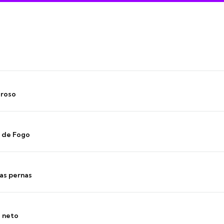
oroso
s de Fogo
as pernas
o neto