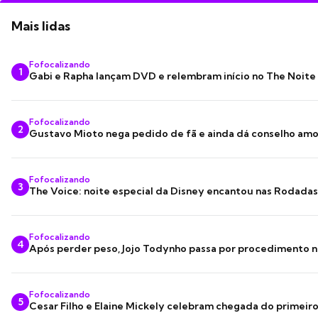
Mais lidas
Fofocalizando
1
Gabi e Rapha lançam DVD e relembram início no The Noite
Fofocalizando
2
Gustavo Mioto nega pedido de fã e ainda dá conselho am
Fofocalizando
3
The Voice: noite especial da Disney encantou nas Rodada
Fofocalizando
4
Após perder peso, Jojo Todynho passa por procedimento n
Fofocalizando
5
Cesar Filho e Elaine Mickely celebram chegada do primeir