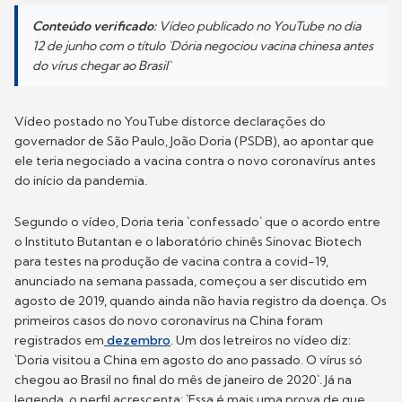
Conteúdo verificado:
Vídeo publicado no YouTube no dia
12 de junho com o título `Dória negociou vacina chinesa antes
do vírus chegar ao Brasil`
Vídeo postado no YouTube distorce declarações do
governador de São Paulo, João Doria (PSDB), ao apontar que
ele teria negociado a vacina contra o novo coronavírus antes
do início da pandemia.
Segundo o vídeo, Doria teria `confessado` que o acordo entre
o Instituto Butantan e o laboratório chinês Sinovac Biotech
para testes na produção de vacina contra a covid-19,
anunciado na semana passada, começou a ser discutido em
agosto de 2019, quando ainda não havia registro da doença. Os
primeiros casos do novo coronavírus na China foram
registrados em
dezembro
. Um dos letreiros no vídeo diz:
`Doria visitou a China em agosto do ano passado. O vírus só
chegou ao Brasil no final do mês de janeiro de 2020`. Já na
legenda, o perfil acrescenta: `Essa é mais uma prova de que