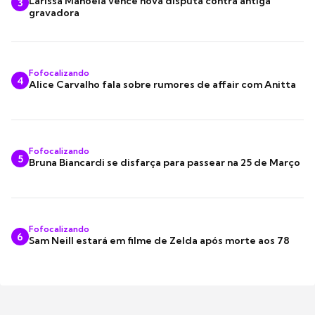
Larissa Manoela vence nova disputa contra antiga
3
gravadora
Fofocalizando
4
Alice Carvalho fala sobre rumores de affair com Anitta
Fofocalizando
5
Bruna Biancardi se disfarça para passear na 25 de Março
Fofocalizando
6
Sam Neill estará em filme de Zelda após morte aos 78