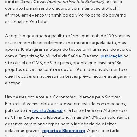
doutor Dimas Covas
(diretor do Instituto Butantan)
, assinei o
contrato formalizando o acordo com a Sinovac Biotech`,
afirmou em evento transmitido ao vivo no canal do governo
estadual no YouTube.
A seguir, o governador paulista afirma que mais de 100 vacinas
estavam em desenvolvimento no mundo naquela data, mas
apenas 10 atingiram a etapa de testes em humanos, de acordo
com a Organização Mundial da Saúde. De fato,
publicação
no
site oficial da OMS, de 9 de junho, aponta que existiam 136
projetos de vacina contra a covid-19 em desenvolvimento e
que 11 obtiveram sucesso nos testes pré-clínicos e avançaram
a etapa.
Um desses projetos é a CoronaVac, liderada pela Sinovac
Biotech. A vacina obteve sucesso em estudo com macacos,
publicado na
revista
Science
, e já foi testada em 743 pessoas
na China. Segundo o laboratório, `mais de 90% dos voluntários
desenvolveram anticorpos, sem a incidência de efeitos
colaterais graves`,
reporta a Bloomberg
. Agora, o estudo