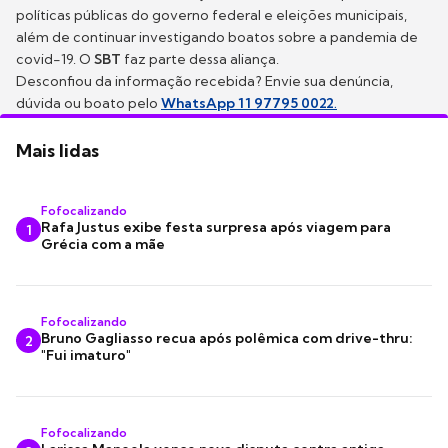
políticas públicas do governo federal e eleições municipais,
além de continuar investigando boatos sobre a pandemia de
covid-19. O
SBT
faz parte dessa aliança.
Desconfiou da informação recebida? Envie sua denúncia,
dúvida ou boato pelo
WhatsApp 11 97795 0022
.
Mais lidas
Fofocalizando
Rafa Justus exibe festa surpresa após viagem para
1
Grécia com a mãe
Fofocalizando
Bruno Gagliasso recua após polêmica com drive-thru:
2
"Fui imaturo"
Fofocalizando