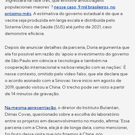
`ingressará na fase três, que envolve amostragens
populacionais maiores` ?
nesse caso, 9 mil brasileiros, no
próximo mês
. A estimativa do governo estadual é de que a
vacina seja produzida em larga escala e distribuída pelo
Sistema Único de Saúde (SUS) até junho de 2021, caso
demonstre eficácia.
Depois de anunciar detalhes da parceria, Doria argumenta que
ela foi possível em razão do `apoio e investimento do governo
de São Paulo em ciência e tecnologia e também na
cooperação internacional e na boa relação com as nações`. É
nesse contexto, omitido pelo vídeo falso, que ele declara que
o acordo assinado com a Sinovac teve início em agosto de
2019, quando visitou a China. O trecho pode ser visto a partir
de 14 minutos de gravação.
Na mesma apresentação
, o diretor do Instituto Butantan,
Dimas Covas, questionado sobre a escolha do laboratório
entre os projetos em desenvolvimento no mundo, afirma: `Essa
parceria com a China, ela já é de longa data, como mencionei,
foi fruto dessa visita que nós fizemos à China, nós