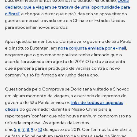
buscava investimentos externos no estado. Na ocasião,
Doria
declarou que a viagem se tratava de uma `oportunidade para
o Brasil`
e chegou a dizer que o país deveria se aproveitar da
guerra comercial travada entre a China e os Estados Unidos
para abocanhar novos acordos.
Após questionamentos do Comprova, o governo de São Paulo
e o Instituto Butantan, em
nota conjunta enviada por e-mail
,
negaram que o governador paulista tenha afirmado que o
acordo foi assinado em agosto de 2019. O texto acrescenta
que a parceria para a produção de vacinas contra o novo
coronavírus só foi firmada em junho deste ano.
Questionada pelo Comprova se Doria teria visitado a Sinovac
em algum momento da viagem, a assessoria de imprensa do
governo de São Paulo enviou os
links de todas as agendas
oficiais
do governador durante a Missão China para a
reportagem `conferir que não houve nenhum compromisso na
referida empresa`. As agendas datam dos
dias
5
,
6
,
7
,
8
,
9
e
10
de agosto de 2019. Conferimos todas elas e,
de fato, não há nenhum registro de visitas à sede da Sinovac.