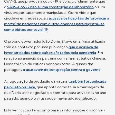
CoV-2, que provoca a covid-19, e concluiu `claramente que
o
SARS-CoV-2 não é uma construção de laboratório
ou um
vírus propositadamente manipulado.` Outro vídeo que
circulava em redes sociais
acusava os hospitais de `provocar a
morte` de pacientes com outras doenças para registrá-las
como óbitos por covid-19
.
O próprio governador João Doria já teve uma frase utilizada
fora de contexto por uma publicação
que o acusava de
inventar dados sobre países afetados pela pandemia
. Em
relação ao anúncio da parceria com a farmacêutica chinesa,
Doria foi alvo de críticas por opositores. Algumas das
postagens
o acusavam de conspiração contra o governo
.
A negociação da produção da vacina
também foi verificada
pelo Fato ou Fake
, que aponta como falsa a mensagem de
que Doria teria negociado o contrato para as vacinas no ano
passado, quando o vírus sequer havia sido identificado.
Esta verificação tem como base as informações disponíveis