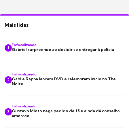
Mais lidas
Fofocalizando
1
Gabriel surpreende ao decidir se entregar à polícia
Fofocalizando
Gabi e Rapha lançam DVD e relembram início no The
2
Noite
Fofocalizando
Gustavo Mioto nega pedido de fã e ainda dá conselho
3
amoroso