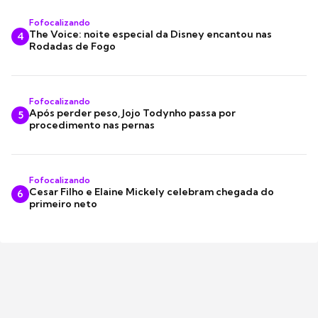
Fofocalizando
The Voice: noite especial da Disney encantou nas
4
Rodadas de Fogo
Fofocalizando
Após perder peso, Jojo Todynho passa por
5
procedimento nas pernas
Fofocalizando
Cesar Filho e Elaine Mickely celebram chegada do
6
primeiro neto