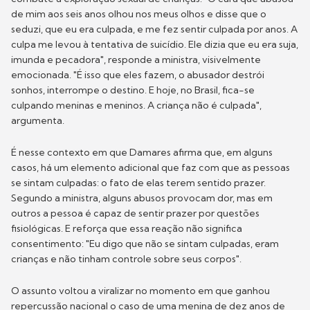
de mim aos seis anos olhou nos meus olhos e disse que o
seduzi, que eu era culpada, e me fez sentir culpada por anos. A
culpa me levou à tentativa de suicídio. Ele dizia que eu era suja,
imunda e pecadora", responde a ministra, visivelmente
emocionada. "É isso que eles fazem, o abusador destrói
sonhos, interrompe o destino. E hoje, no Brasil, fica-se
culpando meninas e meninos. A criança não é culpada",
argumenta.
É nesse contexto em que Damares afirma que, em alguns
casos, há um elemento adicional que faz com que as pessoas
se sintam culpadas: o fato de elas terem sentido prazer.
Segundo a ministra, alguns abusos provocam dor, mas em
outros a pessoa é capaz de sentir prazer por questões
fisiológicas. E reforça que essa reação não significa
consentimento: "Eu digo que não se sintam culpadas, eram
crianças e não tinham controle sobre seus corpos".
O assunto voltou a viralizar no momento em que ganhou
repercussão nacional o caso de uma menina de dez anos de