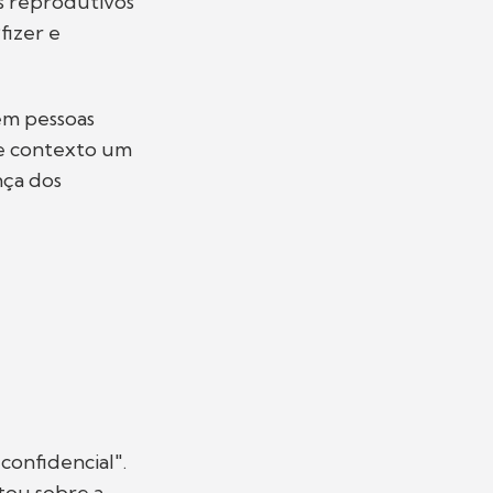
s reprodutivos
fizer e
 em pessoas
 de contexto um
nça dos
confidencial".
tou sobre a