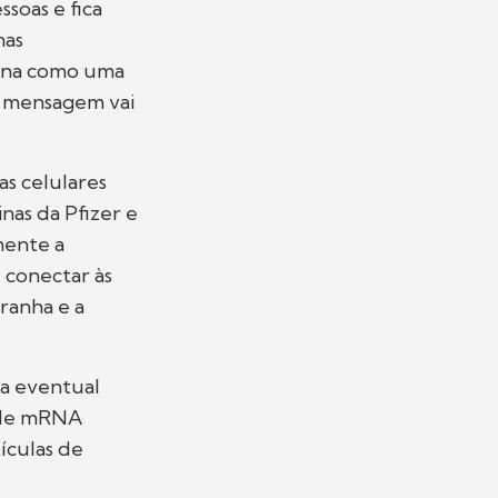
soas e fica
nas
iona como uma
a mensagem vai
as celulares
nas da Pfizer e
mente a
 conectar às
tranha e a
ma eventual
s de mRNA
ículas de