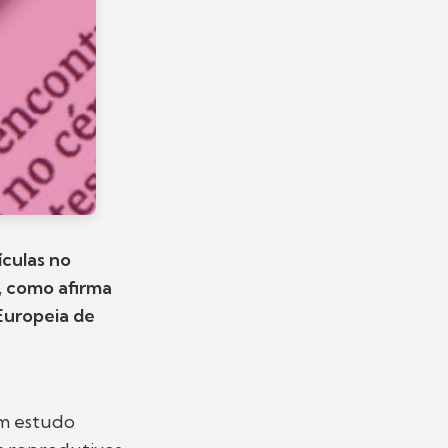
ículas no
, como afirma
Europeia de
um estudo