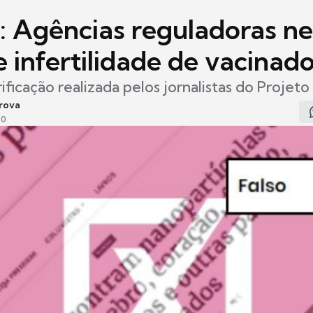
 Agências reguladoras n
e infertilidade de vacinad
rificação realizada pelos jornalistas do Proje
rova
00