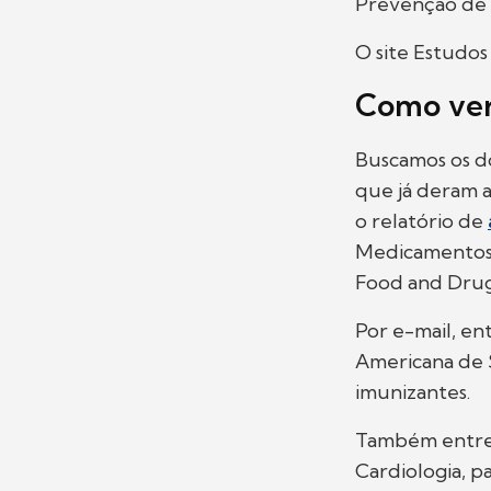
Prevenção de 
O site Estudos
Como ver
Buscamos os do
que já deram 
o relatório de
Medicamentos 
Food and Drugs
Por e-mail, en
Americana de S
imunizantes.
Também entrev
Cardiologia, p