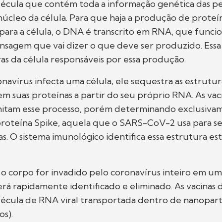
cula que contém toda a informação genética das pes
úcleo da célula. Para que haja a produção de proteí
para a célula, o DNA é transcrito em RNA, que func
nsagem que vai dizer o que deve ser produzido. Ess
ras da célula responsáveis por essa produção.
avírus infecta uma célula, ele sequestra as estrutur
m suas proteínas a partir do seu próprio RNA. As vaci
itam esse processo, porém determinando exclusiva
roteína Spike, aquela que o SARS-CoV-2 usa para se
s. O sistema imunológico identifica essa estrutura es
o corpo for invadido pelo coronavírus inteiro em u
será rapidamente identificado e eliminado. As vacina
écula de RNA viral transportada dentro de nanopart
os).