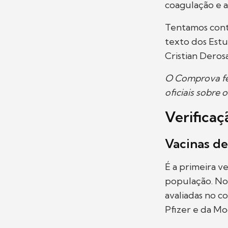
coagulação e a
Tentamos cont
texto dos Estu
Cristian Deros
O Comprova fez
oficiais sobre 
Verificaç
Vacinas d
É a primeira ve
população. No 
avaliadas no c
Pfizer e da Mo