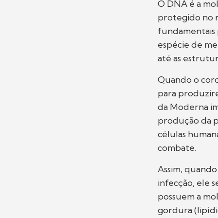
O DNA é a molé
protegido no n
fundamentais 
espécie de me
até as estrutu
Quando o coron
para produzire
da Moderna im
produção da p
células humana
combate.
Assim, quando 
infecção, ele 
possuem a mol
gordura (lipídi