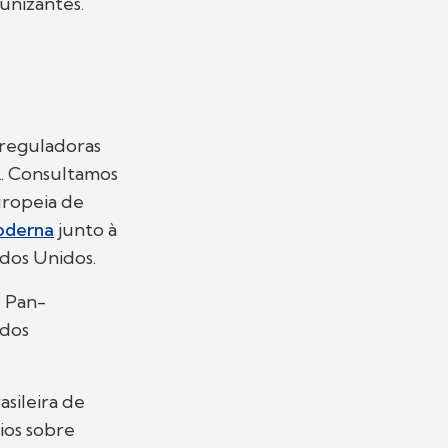
unizantes.
 reguladoras
. Consultamos
uropeia de
oderna
junto à
ados Unidos.
o Pan-
 dos
sileira de
ios sobre