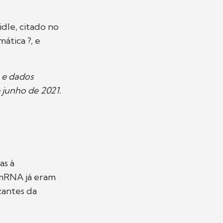
dle, citado no
ática ?, e
 e dados
e junho de 2021.
as à
 mRNA já eram
zantes da