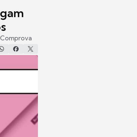
egam
os
to Comprova