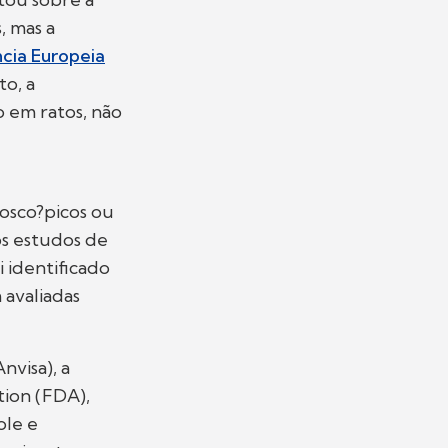
, mas a
ncia Europeia
o, a
o em ratos, não
osco?picos ou
os estudos de
 identificado
 avaliadas
nvisa), a
ion (FDA),
ole e