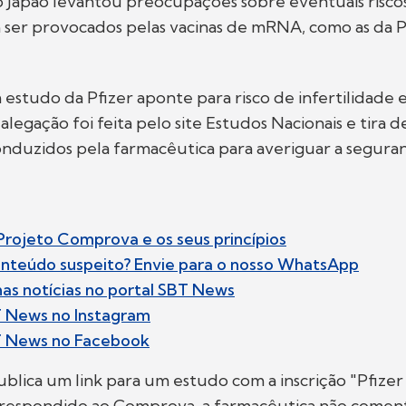
o Japão levantou preocupações sobre eventuais risco
er provocados pelas vacinas de mRNA, como as da P
 estudo da Pfizer aponte para risco de infertilidade
 alegação foi feita pelo site Estudos Nacionais e tira
nduzidos pela farmacêutica para averiguar a segura
rojeto Comprova e os seus princípios
nteúdo suspeito? Envie para o nosso WhatsApp
imas notícias no portal SBT News
T News no Instagram
T News no Facebook
lica um link para um estudo com a inscrição "Pfizer 
 respondido ao Comprova, a farmacêutica não comen