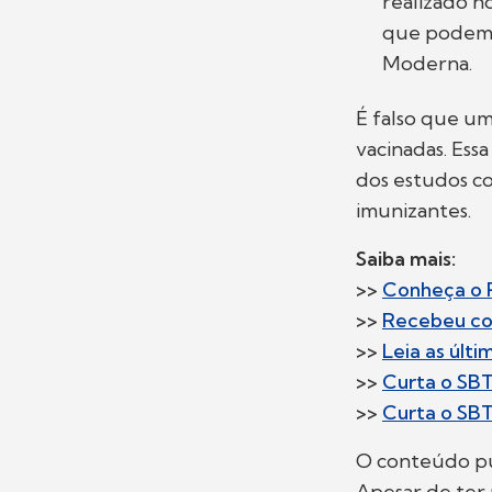
realizado n
que podem s
Moderna.
É falso que um
vacinadas. Essa
dos estudos co
imunizantes.
Saiba mais:
>>
Conheça o P
>>
Recebeu co
>>
Leia as últ
>>
Curta o SB
>>
Curta o SB
O conteúdo pub
Apesar de ter