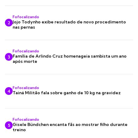
Fofocalizando
Jojo Todynho exibe resultado de novo procedimento
2
nas pernas
Fofocalizando
Família de Arlindo Cruz homenageia sambista um ano
3
após morte
Fofocalizando
4
Tainá Militão fala sobre ganho de 10 kg na gravidez
Fofocalizando
Gisele Bündchen encanta fãs ao mostrar filho durante
5
treino