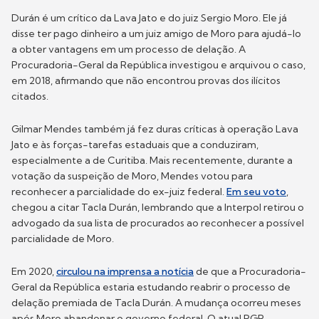
Durán é um crítico da Lava Jato e do juiz Sergio Moro. Ele já
disse ter pago dinheiro a um juiz amigo de Moro para ajudá-lo
a obter vantagens em um processo de delação. A
Procuradoria-Geral da República investigou e arquivou o caso,
em 2018, afirmando que não encontrou provas dos ilícitos
citados.
Gilmar Mendes também já fez duras críticas à operação Lava
Jato e às forças-tarefas estaduais que a conduziram,
especialmente a de Curitiba. Mais recentemente, durante a
votação da suspeição de Moro, Mendes votou para
reconhecer a parcialidade do ex-juiz federal.
Em seu voto
,
chegou a citar Tacla Durán, lembrando que a Interpol retirou o
advogado da sua lista de procurados ao reconhecer a possível
parcialidade de Moro.
Em 2020,
circulou na imprensa a notícia
de que a Procuradoria-
Geral da República estaria estudando reabrir o processo de
delação premiada de Tacla Durán. A mudança ocorreu meses
após Moro abandonar o governo federal. O atual PGR,