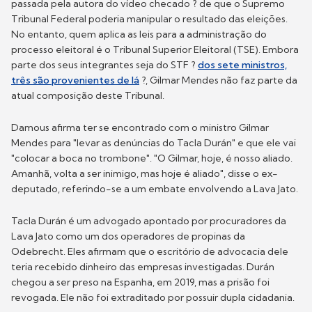
passada pela autora do vídeo checado ? de que o Supremo
Tribunal Federal poderia manipular o resultado das eleições.
No entanto, quem aplica as leis para a administração do
processo eleitoral é o Tribunal Superior Eleitoral (TSE). Embora
parte dos seus integrantes seja do STF ?
dos sete ministros,
três são provenientes de lá
?, Gilmar Mendes não faz parte da
atual composição deste Tribunal.
Damous afirma ter se encontrado com o ministro Gilmar
Mendes para "levar as denúncias do Tacla Durán" e que ele vai
"colocar a boca no trombone". "O Gilmar, hoje, é nosso aliado.
Amanhã, volta a ser inimigo, mas hoje é aliado", disse o ex-
deputado, referindo-se a um embate envolvendo a Lava Jato.
Tacla Durán é um advogado apontado por procuradores da
Lava Jato como um dos operadores de propinas da
Odebrecht. Eles afirmam que o escritório de advocacia dele
teria recebido dinheiro das empresas investigadas. Durán
chegou a ser preso na Espanha, em 2019, mas a prisão foi
revogada. Ele não foi extraditado por possuir dupla cidadania.