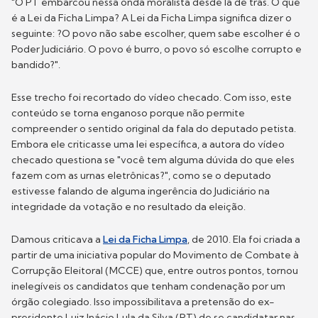
"O PT embarcou nessa onda moralista desde lá de trás. O que
é a Lei da Ficha Limpa? A Lei da Ficha Limpa significa dizer o
seguinte: ?O povo não sabe escolher, quem sabe escolher é o
Poder Judiciário. O povo é burro, o povo só escolhe corrupto e
bandido?".
Esse trecho foi recortado do vídeo checado. Com isso, este
conteúdo se torna enganoso porque não permite
compreender o sentido original da fala do deputado petista.
Embora ele criticasse uma lei específica, a autora do vídeo
checado questiona se "você tem alguma dúvida do que eles
fazem com as urnas eletrônicas?", como se o deputado
estivesse falando de alguma ingerência do Judiciário na
integridade da votação e no resultado da eleição.
Damous criticava a
Lei da Ficha Limpa
, de 2010. Ela foi criada a
partir de uma iniciativa popular do Movimento de Combate à
Corrupção Eleitoral (MCCE) que, entre outros pontos, tornou
inelegíveis os candidatos que tenham condenação por um
órgão colegiado. Isso impossibilitava a pretensão do ex-
presidente Luiz Inácio Lula da Silva (PT) de se candidatar nas