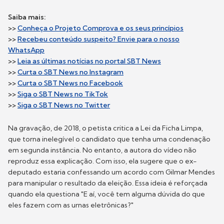
Saiba mais:
>>
Conheça o Projeto Comprova e os seus princípios
>>
Recebeu conteúdo suspeito? Envie para o nosso
WhatsApp
>>
Leia as últimas notícias no portal SBT News
>>
Curta o SBT News no Instagram
>>
Curta o SBT News no Facebook
>>
Siga o SBT News no T
ikTok
>>
Siga o SBT News no T
witter
Na gravação, de 2018, o petista critica a Lei da Ficha Limpa,
que torna inelegível o candidato que tenha uma condenação
em segunda instância. No entanto, a autora do vídeo não
reproduz essa explicação. Com isso, ela sugere que o ex-
deputado estaria confessando um acordo com Gilmar Mendes
para manipular o resultado da eleição. Essa ideia é reforçada
quando ela questiona "E aí, você tem alguma dúvida do que
eles fazem com as urnas eletrônicas?"