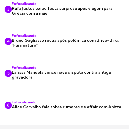
Fofocalizando
Rafa Justus exibe festa surpresa após viagem para
3
Grécia com a mãe
Fofocalizando
Bruno Gagliasso recua após polêmica com drive-thru:
4
"Fui imaturo"
Fofocalizando
Larissa Manoela vence nova disputa contra antiga
5
gravadora
Fofocalizando
6
Alice Carvalho fala sobre rumores de affair com Anitta