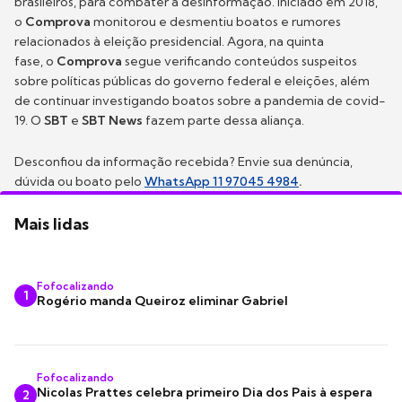
brasileiros, para combater a desinformação. Iniciado em 2018,
o
Comprova
monitorou e desmentiu boatos e rumores
relacionados à eleição presidencial. Agora, na quinta
fase, o
Comprova
segue verificando conteúdos suspeitos
sobre políticas públicas do governo federal e eleições, além
de continuar investigando boatos sobre a pandemia de covid-
19. O
SBT
e
SBT News
fazem parte dessa aliança.
Desconfiou da informação recebida? Envie sua denúncia,
dúvida ou boato pelo
WhatsApp 11 97045 4984
.
Mais lidas
Fofocalizando
1
Rogério manda Queiroz eliminar Gabriel
Fofocalizando
Nicolas Prattes celebra primeiro Dia dos Pais à espera
2