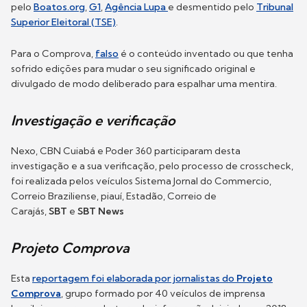
pelo
Boatos.org
,
G1
,
Agência Lupa
e desmentido pelo
Tribunal
Superior Eleitoral (TSE)
.
Para o Comprova,
falso
é o conteúdo inventado ou que tenha
sofrido edições para mudar o seu significado original e
divulgado de modo deliberado para espalhar uma mentira.
Investigação e verificação
Nexo, CBN Cuiabá e Poder 360 participaram desta
investigação e a sua verificação, pelo processo de crosscheck,
foi realizada pelos veículos Sistema Jornal do Commercio,
Correio Braziliense, piauí, Estadão, Correio de
Carajás,
SBT
e
SBT News
Projeto Comprova
Esta
reportagem foi elaborada por jornalistas do
Projeto
Comprova
, grupo formado por 40 veículos de imprensa