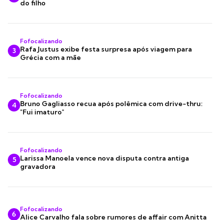
do filho
Fofocalizando
Rafa Justus exibe festa surpresa após viagem para
3
Grécia com a mãe
Fofocalizando
Bruno Gagliasso recua após polêmica com drive-thru:
4
"Fui imaturo"
Fofocalizando
Larissa Manoela vence nova disputa contra antiga
5
gravadora
Fofocalizando
6
Alice Carvalho fala sobre rumores de affair com Anitta