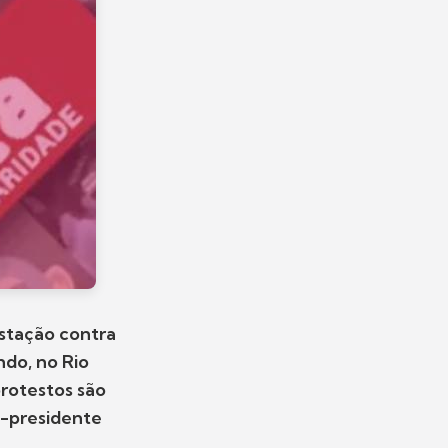
tação contra
ndo, no Rio
protestos são
x-presidente