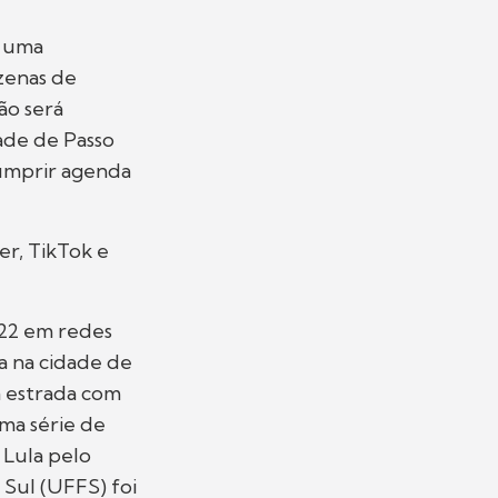
m uma
zenas de
ão será
dade de Passo
cumprir agenda
er, TikTok e
022 em redes
a na cidade de
a estrada com
ma série de
 Lula pelo
 Sul (UFFS) foi