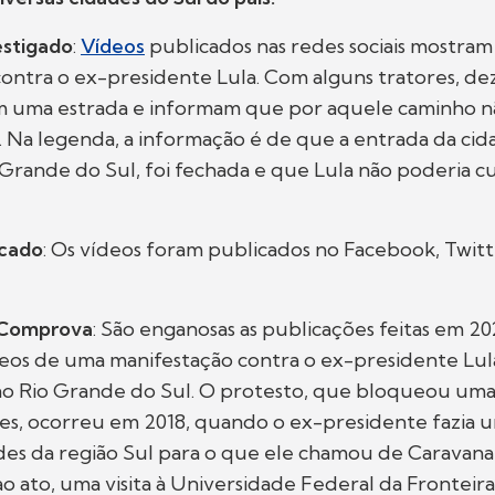
stigado
:
Vídeos
publicados nas redes sociais mostra
ontra o ex-presidente Lula. Com alguns tratores, de
m uma estrada e informam que por aquele caminho n
r. Na legenda, a informação é de que a entrada da ci
Grande do Sul, foi fechada e que Lula não poderia 
icado
: Os vídeos foram publicados no Facebook, Twitt
 Comprova
: São enganosas as publicações feitas em 2
deos de uma manifestação contra o ex-presidente Lul
no Rio Grande do Sul. O protesto, que bloqueou um
res, ocorreu em 2018, quando o ex-presidente fazia u
ades da região Sul para o que ele chamou de Caravana
 ao ato, uma visita à Universidade Federal da Fronteira