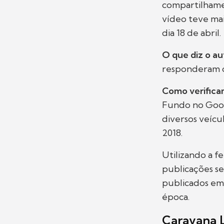
compartilhamen
vídeo teve mai
dia 18 de abril.
O que diz o au
responderam o
Como verifica
Fundo no Goog
diversos veícu
2018.
Utilizando a 
publicações se
publicados em
época.
Caravana L