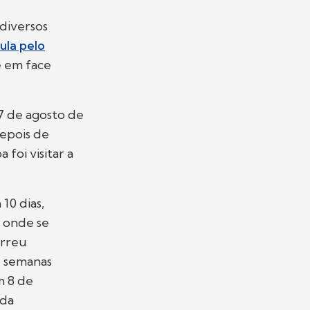
 diversos
ula pelo
e em face
7 de agosto de
Depois de
 foi visitar a
10 dias,
l onde se
orreu
 semanas
m 8 de
 da