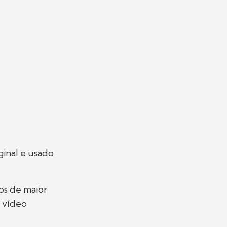
inal e usado
os de maior
o vídeo