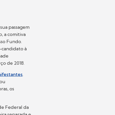
e sua passagem
, a comitiva
sso Fundo.
-candidato à
dade
ço de 2018.
nifestantes
.
tou
ras, os
ade Federal da
eira separada e