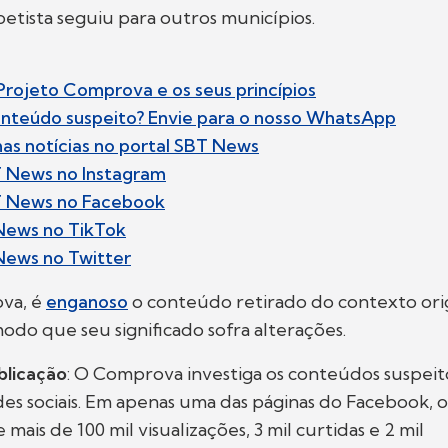
petista seguiu para outros municípios.
rojeto Comprova e os seus princípios
nteúdo suspeito? Envie para o nosso WhatsApp
imas notícias no portal SBT News
T News no Instagram
T News no Facebook
News no T
ikTok
News no T
witter
va, é
enganoso
o conteúdo retirado do contexto orig
do que seu significado sofra alterações.
blicação
: O Comprova investiga os conteúdos suspeit
des sociais. Em apenas uma das páginas do Facebook, 
mais de 100 mil visualizações, 3 mil curtidas e 2 mil