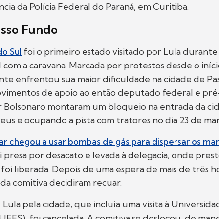
ia da Polícia Federal do Paraná, em Curitiba.
asso Fundo
do Sul
foi o primeiro estado visitado por Lula durant
l com a caravana. Marcada por protestos desde o início
nte enfrentou sua maior dificuldade na cidade de Pa
movimentos de apoio ao então deputado federal e pré
air Bolsonaro montaram um bloqueio na entrada da ci
us e ocupando a pista com tratores no dia 23 de mar
tar chegou a usar bombas de gás para dispersar os ma
 presa por desacato e levada à delegacia, onde pres
oi liberada. Depois de uma espera de mais de três ho
da comitiva decidiram recuar.
Lula pela cidade, que incluía uma visita à Universid
(UFFS), foi cancelada. A comitiva se deslocou, de man