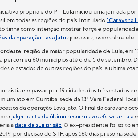
iciativa própria e do PT, Lula iniciou uma jornada por
il em todas as regiões do país. Intitulado
"Caravana L
eto tinha como intenção mostrar força e popularidad
ões da operação Lava Jato
que avançavam sobre ele.
Nordeste, região de maior popularidade de Lula, em 1
na percorreu 60 municípios até o dia 5 de setembro. 
des e estados de outras regiões do país, a última etapa
 consistia em passar por 19 cidades dos três estados em 
 um ato em Curitiba, sede da 13ª Vara Federal, loca
ocessos da operação Lava Jato. O final da caravana oc
om o
julgamento do último recurso da defesa de Lula
e
eria a
data de sua prisão
. O ex-presidente foi solto e
19, por decisão do STF, após 580 dias preso na sede