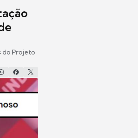
tação
 de
s do Projeto