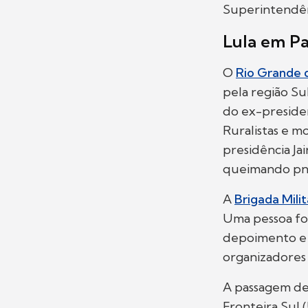
Superintendênc
Lula em P
O
Rio Grande 
pela região Su
do ex-preside
Ruralistas e 
presidência J
queimando pne
A
Brigada Mili
Uma pessoa foi
depoimento e f
organizadores 
A passagem de 
Fronteira Sul 