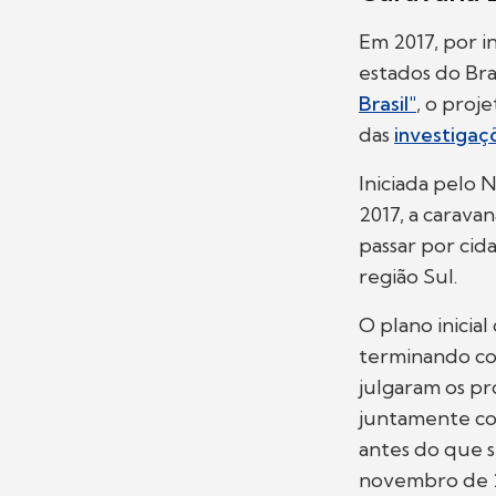
Em 2017, por in
estados do Bras
Brasil"
, o proj
das
investigaç
Iniciada pelo 
2017, a carava
passar por cida
região Sul.
O plano inicial
terminando com
julgaram os pr
juntamente c
antes do que s
novembro de 20