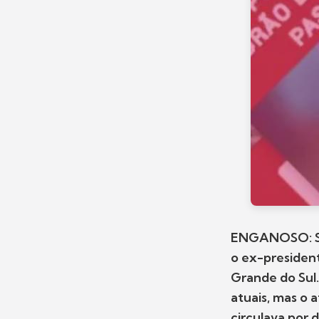
ENGANOSO: Sã
o ex-president
Grande do Sul.
atuais, mas o
circulava por d