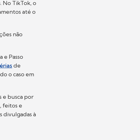
. No TikTok, o
hamentos até o
ações não
a e Passo
érias
de
ando o caso em
s e busca por
 feitos e
 divulgadas à