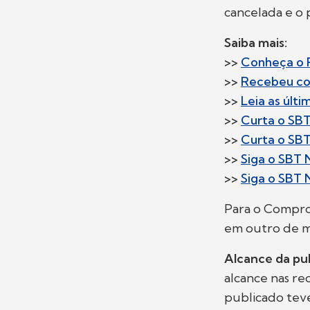
cancelada e o 
Saiba mais:
>>
Conheça o P
>>
Recebeu co
>>
Leia as últ
>>
Curta o SB
>>
Curta o SB
>>
Siga o SBT 
>>
Siga o SBT 
Para o Compro
em outro de mo
Alcance da pu
alcance nas re
publicado teve 