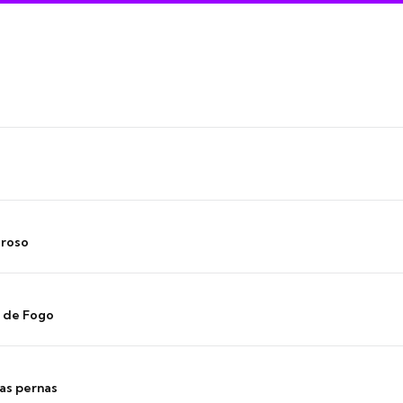
oroso
s de Fogo
as pernas