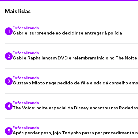
Mais lidas
Fofocalizando
1
Gabriel surpreende ao decidir se entregar à polícia
Fofocalizando
2
Gabi e Rapha lançam DVD e relembram início no The Noite
Fofocalizando
3
Gustavo Mioto nega pedido de fã e ainda dá conselho am
Fofocalizando
4
The Voice: noite especial da Disney encantou nas Rodada
Fofocalizando
5
Após perder peso, Jojo Todynho passa por procedimento n