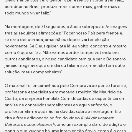
plenamente possível a gente fazer esse país voltar a ser feliz,
acreditar no Brasil, produzir mais, comer mais, ganhar mais e
todo mundo viver feliz."
Na montagem, de 31 segundos, o áudio sobreposto às imagens
traz as seguintes afirmações: "Tocar nosso País para frente e,
se caso der burrada, amanhã ou depois vai ter eleição
novamente. Se Deus quiser, até lá, eu volto, concorro e mostro
como é que se faz. Não vamos perder tempo votando em
outros candidatos, o nosso candidato tem que ser o Bolsonaro.
Jamais imaginava que um dia eu falaria isso, mas não tem outra
solução, meus companheiros".
O material foi encaminhado pelo Comprova ao perito forense,
professor e especialista em materiais multimídia Mauricio de
Cunto, da empresa Fonolab. Com décadas de experiência em
análise de conteúdos semelhantes ao aqui verificado, o
professor afirma que não há dúvidas sobre a montagem. Ele
cita a frase adicionada ao fim do vídeo
[Lul4 diz votar em
Bolsonaro e seus eleitores]
como um exemplo claro de edição e
pontua que, quando há uma intervenção óbvia, como é o caso