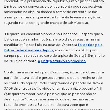
candidatura à presidência da República junto à Justiça Eleitoral.
Em trechos da conversa, o político aponta que seus possíveis
adversários na disputa tinham o temor de enfrentá-lo nas
urnas, por entender que ele certamente levaria a eleição ao
segundo turno, com grande chance de sair vitorioso.
"Eu quero ser candidato porque sou inocente. E espero que a
Justiça prove a minha inocência até o dia de registrar minha
candidatura", disse Lula, na ocasião. O petista
foi detido pela
Polícia Federal um mês depois
, em 7 de abril de 2018, para
cumprir pena relativa ao caso do tríplex do Guarujá. Em janeiro
de 2022, no entanto,
a Justiça arquivou o processo
.
Conforme análise feita pelo Comprova, é possível observar, a
partir de leitura labial e gestos corporais, que o trecho usado
no conteúdo aqui apurado compreende o período de 36:52 a
37:09 da entrevista. No vídeo original, Lula diz o seguinte: "[?]
Que querem morar. Não é possível que as pessoas não se
deem conta? E você sabe mais do que eu, eu não estou
fazendo promessas. Estou dizendo para você que é