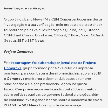
Investigação e verificação
Grupo Sinos, Band News FM e CBN Cuiabá participaram desta
investigação e a sua verificação, pelo processo de crosscheck,
foi realizada pelos veículos Metrópoles, Folha, Piauí, Estadão,
CNN Brasil, Correio Braziliense, O Plural, O Povo, Nexo, O Dia, A
Gazeta,
SBT
e
SBT News
.
Projeto Comprova
Esta
reportagem foi elaborada por jornalistas do
Projeto
Comprova
, grupo formado por 42 veículos de imprensa
brasileiros, para combater a desinformação. Iniciado em 2018,
o
Comprova
monitorou e desmentiu boatos e rumores
relacionados à eleição presidencial. Agora, na quinta
fase, o
Comprova
segue verificando conteúdos suspeitos
sobre políticas públicas do governo federal e eleições, além
de continuar investigando boatos sobre a pandemia de covid-
19. O
SBT
e
SBT News
fazem parte dessa aliança.