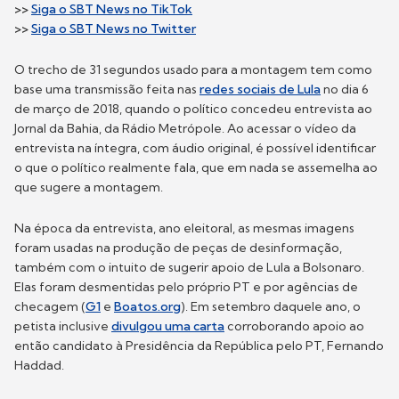
>>
Siga o SBT News no T
ikTok
>>
Siga o SBT News no T
witter
O trecho de 31 segundos usado para a montagem tem como
base uma transmissão feita nas
redes sociais de Lula
no dia 6
de março de 2018, quando o político concedeu entrevista ao
Jornal da Bahia, da Rádio Metrópole. Ao acessar o vídeo da
entrevista na íntegra, com áudio original, é possível identificar
o que o político realmente fala, que em nada se assemelha ao
que sugere a montagem.
Na época da entrevista, ano eleitoral, as mesmas imagens
foram usadas na produção de peças de desinformação,
também com o intuito de sugerir apoio de Lula a Bolsonaro.
Elas foram desmentidas pelo próprio PT e por agências de
checagem (
G1
e
Boatos.org
). Em setembro daquele ano, o
petista inclusive
divulgou uma carta
corroborando apoio ao
então candidato à Presidência da República pelo PT, Fernando
Haddad.