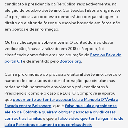
candidato à presidência da República, respectivamente, na
eleição de outubro deste ano. Conteúdos falsos e enganosos
são prejudiciais ao processo democrático porque atingem o
direito do eleitor de fazer sua escolha baseada em fatos, não
em boatos e desinformação.
Outras checagens sobre o tema
: O conteúdo alvo desta
verificação já havia viralizado em 2018 e, à época, foi
classificado como falso em uma apuração do
Fato ou Fake do
portal G1
e desmentido pelo
Boatos.org
.
Com a proximidade do processo eleitoral deste ano, cresce o
número de conteúdos de desinformação que circulam nas
redes sociais, sobretudo envolvendo pré-candidatos à
Presidência, como é o caso de Lula. O Comprova já apurou
que
post mente ao tentar associar Lula e Manuela D?Ávila a
facada contra Bolsonaro
, que é
falso que Lula e presidente
eleito da Colômbia queiram obrigar pessoas a dividir casas
com outras famílias
e que é
falso vídeo que tenta ligar filho de
Lula a Petrobras e aumento dos combustíveis
.