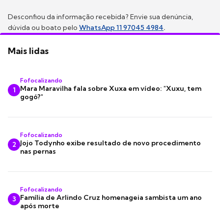
Desconfiou da informação recebida? Envie sua denúncia,
dúvida ou boato pelo
WhatsApp 11 97045 4984
.
Mais lidas
Fofocalizando
Mara Maravilha fala sobre Xuxa em vídeo: "Xuxu, tem
1
gogó?"
Fofocalizando
Jojo Todynho exibe resultado de novo procedimento
2
nas pernas
Fofocalizando
Família de Arlindo Cruz homenageia sambista um ano
3
após morte