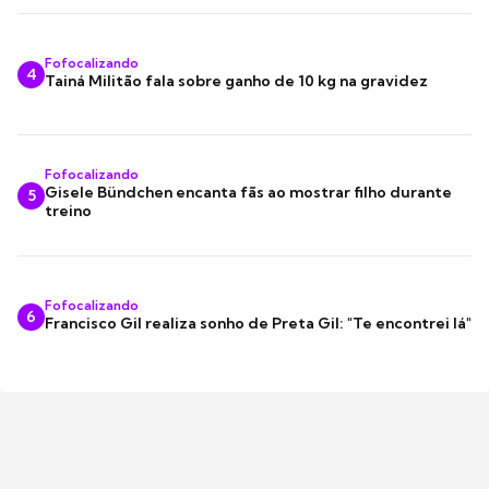
Fofocalizando
4
Tainá Militão fala sobre ganho de 10 kg na gravidez
Fofocalizando
Gisele Bündchen encanta fãs ao mostrar filho durante
5
treino
Fofocalizando
6
Francisco Gil realiza sonho de Preta Gil: "Te encontrei lá"