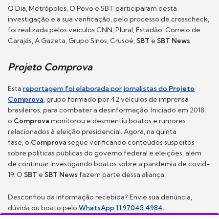
O Dia, Metrópoles, O Povo e SBT participaram desta
investigação e a sua verificação, pelo processo de crosscheck,
foi realizada pelos veículos CNN, Plural, Estadão, Correio de
Carajás, A Gazeta, Grupo Sinos, Crusoé,
SBT
e
SBT News
.
Projeto Comprova
Esta
reportagem foi elaborada por jornalistas do
Projeto
Comprova
, grupo formado por 42 veículos de imprensa
brasileiros, para combater a desinformação. Iniciado em 2018,
o
Comprova
monitorou e desmentiu boatos e rumores
relacionados à eleição presidencial. Agora, na quinta
fase, o
Comprova
segue verificando conteúdos suspeitos
sobre políticas públicas do governo federal e eleições, além
de continuar investigando boatos sobre a pandemia de covid-
19. O
SBT
e
SBT News
fazem parte dessa aliança.
Desconfiou da informação recebida? Envie sua denúncia,
dúvida ou boato pelo
WhatsApp 11 97045 4984
.