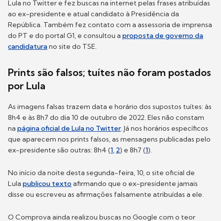
Lula no Twitter e fez buscas na internet pelas frases atribuídas
ao ex-presidente e atual candidato à Presidência da
República. Também fez contato com a assessoria de imprensa
do PT e do portal G1, e consultou a
proposta de governo da
candidatura
no site do TSE.
Prints são falsos; tuítes não foram postados
por Lula
As imagens falsas trazem data e horário dos supostos tuítes: às
8h4 e às 8h7 do dia 10 de outubro de 2022. Eles não constam
na
página oficial de Lula no Twitter
. Já nos horários específicos
que aparecem nos prints falsos, as mensagens publicadas pelo
ex-presidente são outras: 8h4 (
1
,
2
) e 8h7 (
1
).
No início da noite desta segunda-feira, 10, o site oficial de
Lula
publicou texto
afirmando que o ex-presidente jamais
disse ou escreveu as afirmações falsamente atribuídas a ele.
O Comprova ainda realizou buscas no Google com o teor