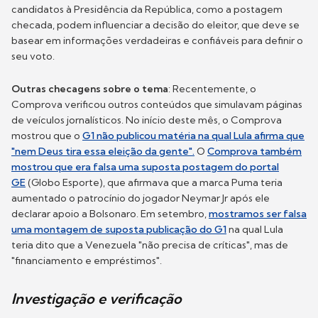
candidatos à Presidência da República, como a postagem
checada, podem influenciar a decisão do eleitor, que deve se
basear em informações verdadeiras e confiáveis para definir o
seu voto.
Outras checagens sobre o tema
: Recentemente, o
Comprova verificou outros conteúdos que simulavam páginas
de veículos jornalísticos. No início deste mês, o Comprova
mostrou que o
G1 não publicou matéria na qual Lula afirma que
"nem Deus tira essa eleição da gente".
O
Comprova também
mostrou que era falsa uma suposta postagem do portal
GE
(Globo Esporte), que afirmava que a marca Puma teria
aumentado o patrocínio do jogador Neymar Jr após ele
declarar apoio a Bolsonaro. Em setembro,
mostramos ser falsa
uma montagem de suposta publicação do G1
na qual Lula
teria dito que a Venezuela "não precisa de críticas", mas de
"financiamento e empréstimos".
Investigação e verificação