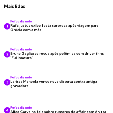
Mais lidas
Fofocalizando
Rafa Justus exibe festa surpresa após viagem para
1
Grécia com a mãe
Fofocalizando
Bruno Gagliasso recua após polêmica com drive-thru:
2
"Fui imaturo"
Fofocalizando
Larissa Manoela vence nova disputa contra antiga
3
gravadora
Fofocalizando
4
Alice Carvalho fala sobre rumores de affair com Anitta