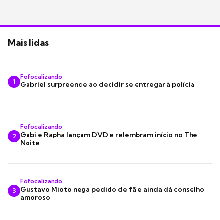
Mais lidas
Fofocalizando
1
Gabriel surpreende ao decidir se entregar à polícia
Fofocalizando
Gabi e Rapha lançam DVD e relembram início no The
2
Noite
Fofocalizando
Gustavo Mioto nega pedido de fã e ainda dá conselho
3
amoroso