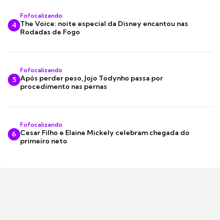
Fofocalizando
The Voice: noite especial da Disney encantou nas
4
Rodadas de Fogo
Fofocalizando
Após perder peso, Jojo Todynho passa por
5
procedimento nas pernas
Fofocalizando
Cesar Filho e Elaine Mickely celebram chegada do
6
primeiro neto