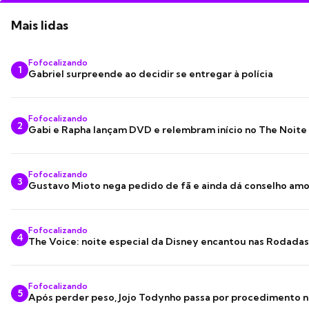
Mais lidas
Fofocalizando
1
Gabriel surpreende ao decidir se entregar à polícia
Fofocalizando
2
Gabi e Rapha lançam DVD e relembram início no The Noite
Fofocalizando
3
Gustavo Mioto nega pedido de fã e ainda dá conselho am
Fofocalizando
4
The Voice: noite especial da Disney encantou nas Rodada
Fofocalizando
5
Após perder peso, Jojo Todynho passa por procedimento n