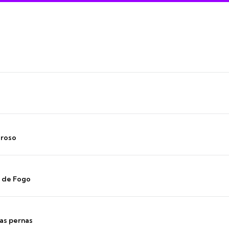
oroso
s de Fogo
as pernas