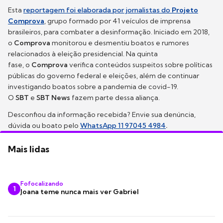
Esta
reportagem foi elaborada por jornalistas do
Projeto
Comprova
, grupo formado por 41 veículos de imprensa
brasileiros, para combater a desinformação. Iniciado em 2018,
o
Comprova
monitorou e desmentiu boatos e rumores
relacionados à eleição presidencial. Na quinta
fase, o
Comprova
verifica conteúdos suspeitos sobre políticas
públicas do governo federal e eleições, além de continuar
investigando boatos sobre a pandemia de covid-19.
O
SBT
e
SBT News
fazem parte dessa aliança.
Desconfiou da informação recebida? Envie sua denúncia,
dúvida ou boato pelo
WhatsApp 11 97045 4984
.
Mais lidas
Fofocalizando
1
Joana teme nunca mais ver Gabriel