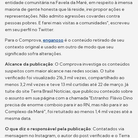
entidade comunitária na Favela da Maré, em respeito à imensa
maioria de gente honesta que lá reside, irei propor ações e
representações. Não admito agressões covardes contra
pessoas pobres. E farei mais visitas a comunidades", escreveu
em seu perfil no Twitter.
Para o Comprova,
enganoso
é o conteúdo retirado de seu
contexto original e usado em outro de modo que seu
significado sofra alterações.
Alcance da publicação
: O Comprova investiga os conteúdos
suspeitos com maior alcance nas redes sociais. O tuíte
verificado foi visualizado 216,3 mil vezes, compartilhado ao
menos 3,2 mil vezes e teve 13 mil curtidas até 22 de março. Já
tuíte do site Terra Brasil Notícias, que publicou conteúdo sobre
o assunto em sua página com a chamada "Estranho: Flávio Dino
precisa de enorme comboio para ir ao RN, mas não para ir ao
Complexo da Maré", foi retuitado ao menos 1,4 mil vezes até a
mesma data.
O que diz o responsável pela publicação
: Contatados via
mensagem no Instagram, o autor do post verificado e o Terra