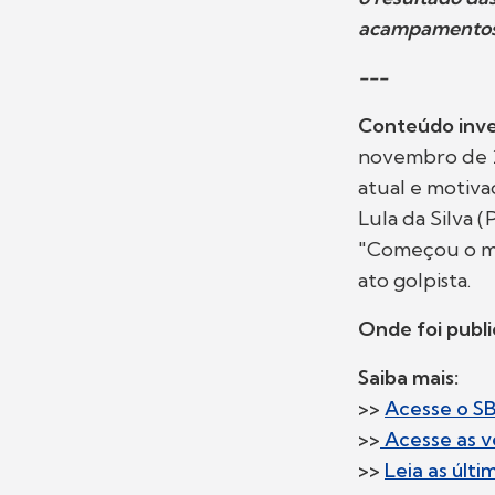
acampamentos i
---
Conteúdo inve
novembro de 2
atual e motiv
Lula da Silva 
"Começou o mo
ato golpista.
Onde foi publ
Saiba mais:
>>
Acesse o S
>>
Acesse as v
>>
Leia as últ