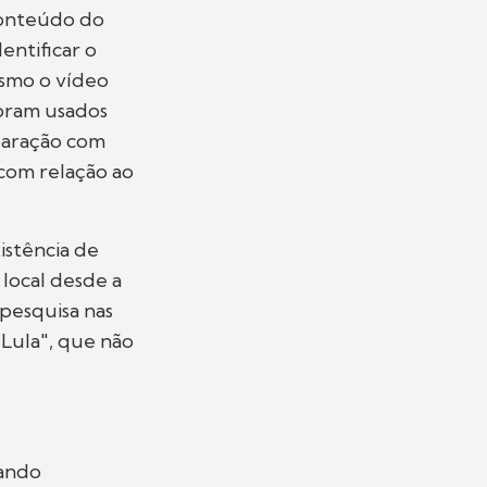
conteúdo do
entificar o
esmo o vídeo
foram usados
paração com
com relação ao
istência de
local desde a
pesquisa nas
Lula", que não
hando