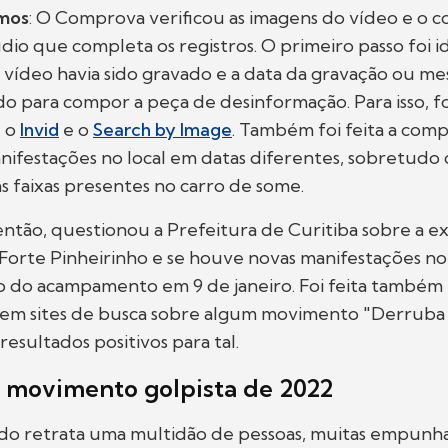
amos
: O Comprova verificou as imagens do vídeo e o 
dio que completa os registros. O primeiro passo foi id
 vídeo havia sido gravado e a data da gravação ou m
zado para compor a peça de desinformação. Para isso, 
, o
Invid
e o
Search by Image
. Também foi feita a com
ifestações no local em datas diferentes, sobretudo 
às faixas presentes no carro de some.
tão, questionou a Prefeitura de Curitiba sobre a ex
orte Pinheirinho e se houve novas manifestações no 
o do acampamento em 9 de janeiro. Foi feita também 
e em sites de busca sobre algum movimento "Derruba 
sultados positivos para tal.
 movimento golpista de 2022
do retrata uma multidão de pessoas, muitas empun