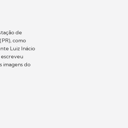
stação de
 (PR), como
te Luiz Inácio
, escreveu
s imagens do