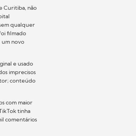
e Curitiba, não
ital
e sem qualquer
oi filmado
de um novo
ginal e usado
dos imprecisos
utor; conteúdo
tos com maior
 TikTok tinha
 mil comentários