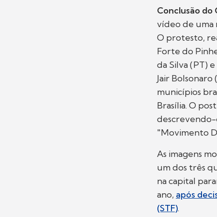
Conclusão do
vídeo de uma 
O protesto, re
Forte do Pinhei
da Silva (PT) 
Jair Bolsonaro
municípios bra
Brasília. O po
descrevendo-o
"Movimento De
As imagens mos
um dos três q
na capital par
ano,
após deci
(STF)
.