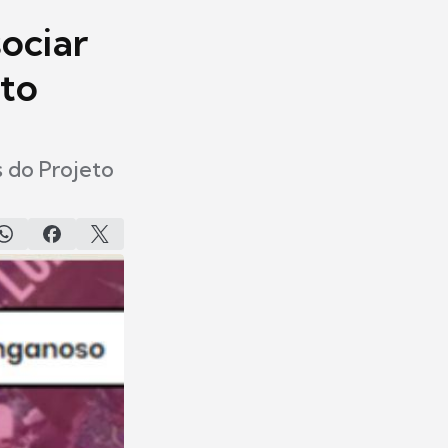
ociar
nto
s do Projeto