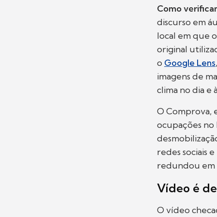
Como verific
discurso em áu
local em que o
original utili
o
Google Lens
imagens de man
clima no dia e 
O Comprova, en
ocupações no F
desmobilizaçã
redes sociais 
redundou em re
Vídeo é de
O vídeo checa