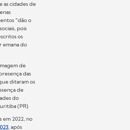
e as cidades de
penas
entos "dão o
ociais, pois
scritos os
er emana do
filmagem de
 presença das
que ditaram os
resença de
dades do
ritiba (PR).
s em 2022, no
2023
, após