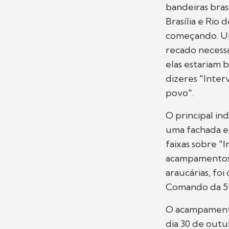
bandeiras bras
Brasília e Rio
começando. Um
recado necessá
elas estariam b
dizeres "Inte
povo".
O principal in
uma fachada em
faixas sobre "
acampamentos g
araucárias, fo
Comando da 5ª 
O acampamento 
dia 30 de outu