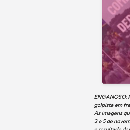
ENGANOSO: Pos
golpista em fre
As imagens qu
2 e 5 de novem
o resultado da