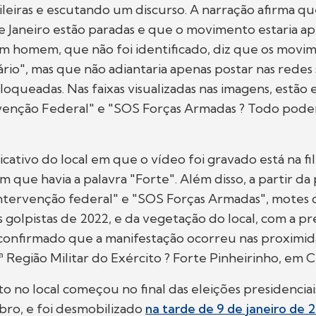
ileiras e escutando um discurso. A narração afirma qu
 de Janeiro estão paradas e que o movimento estaria a
 homem, que não foi identificado, diz que os movim
rio", mas que não adiantaria apenas postar nas redes s
loqueadas. Nas faixas visualizadas nas imagens, estão e
rvenção Federal" e "SOS Forças Armadas ? Todo pod
dicativo do local em que o vídeo foi gravado está na 
 que havia a palavra "Forte". Além disso, a partir da
Intervenção federal" e "SOS Forças Armadas", motes 
olpistas de 2022, e da vegetação do local, com a p
i confirmado que a manifestação ocorreu nas proximi
Região Militar do Exército ? Forte Pinheirinho, em Cu
no local começou no final das eleições presidenciai
bro, e foi desmobilizado
na tarde de 9 de janeiro de 