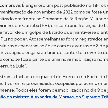
 Comprova
: É enganoso um post publicado no TikTok
manifestação de novembro de 2022 como se fosse um
alizado em frente ao Comando da 5ª Região Militar do
rinho, em Curitiba (PR), era contrário à eleição de Lu
e a favor de um golpe de Estado que mantivesse o en
 (PL) no poder. Atos semelhantes foram registrados e
sileiros e chegaram ao ápice com os eventos de 8 de 
st investigado engana ao tirar de contexto o evento 
 como se fosse parte de uma nova mobilização nom
rruba Lula".
tram a fachada do quartel do Exército no Forte do P
ue tiveram as proximidades ocupadas por acampament
anaense. Todos eles foram desmobilizados no dia 9 de 
são do ministro Alexandre de Moraes, do Supremo Tri