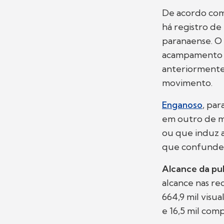
De acordo com 
há registro de
paranaense. O 
acampamento o
anteriormente,
movimento.
Enganoso
, pa
em outro de mo
ou que induz 
que confunde,
Alcance da pu
alcance nas red
664,9 mil visua
e 16,5 mil com