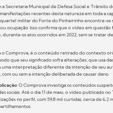
a Secretaria Municipal de Defesa Social e Trânsito d
 manifestações recentes desta natureza em toda a cap
quartel militar do Forte do Pinheirinho encontra-s
u ocupação. Isso confirma que o vídeo em questão f
 durante os atos ocorridos em 2022, sem se tratar 
ra o Comprova, é o conteúdo retirado do contexto ori
do que seu significado sofra alterações; que usa da
a uma interpretação diferente da intenção de seu a
 com ou sem a intenção deliberada de causar dano.
blicação
: O Comprova investiga os conteúdos suspei
es sociais. Até o dia 11 de maio, o vídeo publicado no
lizações no perfil, com 59,8 mil curtidas, cerca de 6,2
partilhamentos.