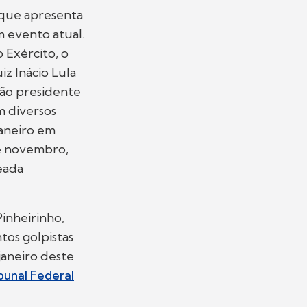
 que apresenta
 evento atual.
 Exército, o
iz Inácio Lula
tão presidente
m diversos
janeiro em
de novembro,
eada
inheirinho,
os golpistas
janeiro deste
bunal Federal