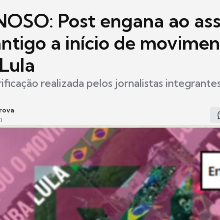
SO: Post engana ao ass
antigo a início de movime
 Lula
ificação realizada pelos jornalistas integrante
rova
0