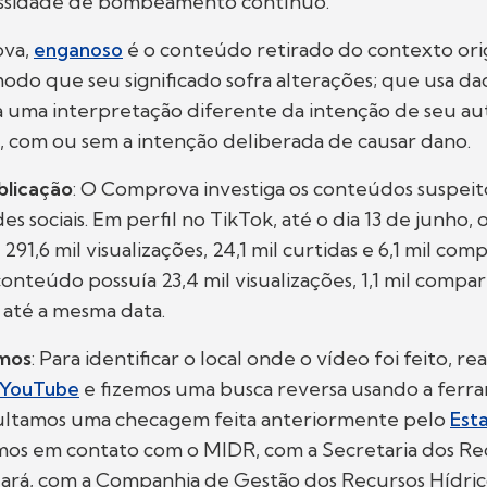
ssidade de bombeamento contínuo.
ova,
enganoso
é o conteúdo retirado do contexto ori
do que seu significado sofra alterações; que usa da
a uma interpretação diferente da intenção de seu a
 com ou sem a intenção deliberada de causar dano.
blicação
: O Comprova investiga os conteúdos suspei
es sociais. Em perfil no TikTok, até o dia 13 de junho, 
 291,6 mil visualizações, 24,1 mil curtidas e 6,1 mil co
conteúdo possuía 23,4 mil visualizações, 1,1 mil compa
s até a mesma data.
amos
: Para identificar o local onde o vídeo foi feito, r
YouTube
e fizemos uma busca reversa usando a fer
ltamos uma checagem feita anteriormente pelo
Est
amos em contato com o MIDR, com a Secretaria dos Re
eará, com a Companhia de Gestão dos Recursos Hídric