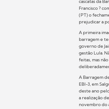
cascatas da Ba
Francisco ? com
(PT) o fecham
prejudicar a p
A primeira ima
barragem e ter
governo de Jai
gestão Lula. N
feitas, mas nã
deliberadamen
A Barragem de
EBI-3, em Sal
deste ano pel
a realização 
novembro do a