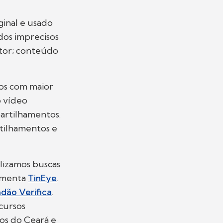
ginal e usado
dos imprecisos
utor; conteúdo
tos com maior
o vídeo
mpartilhamentos.
rtilhamentos e
ealizamos buscas
ramenta
TinEye
.
adão Verifica
.
cursos
os do Ceará e