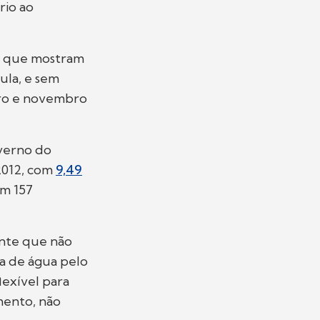
rio ao
es que mostram
ula, e sem
ro e novembro
verno do
2012, com
9,49
em 157
ante que não
a de água pelo
lexível para
mento, não