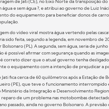
rragem de Jati (CE), no Eixo Norte da transposição do
 água e sem água ?, e atribui ao governo de Luiz Ináci
ento do equipamento para beneficiar donos de carro
opulação.
gem do vídeo viral mostra água vertendo pelas casca
ia sido feita, segundo a legenda, em novembro de 2
r Bolsonaro (PL). A segunda, sem água, seria de junho
ão é possível afirmar com segurança quando as imag
o é correto dizer que o atual governo tenha desligado
te o equipamento com a intenção de prejudicar a p
 Jati fica cerca de 60 quilômetros após a Estação d
gueiro (PE), que teve o funcionamento interrompido 
o Ministério da Integração e Desenvolvimento Region
de reparo de um problema nas motobombas detectad
no passado, ainda no governo Bolsonaro. A previsão