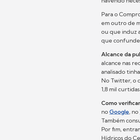
havendo nece
Para o Compr
em outro de mo
ou que induz 
que confunde,
Alcance da pu
alcance nas red
analisado tinha
No Twitter, o 
1,8 mil curtida
Como verific
no
Google
, no
Também consu
Por fim, entr
Hídricos do C