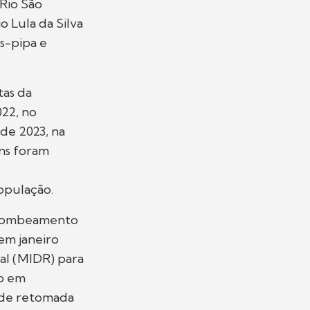
 Rio São
o Lula da Silva
s-pipa e
tas da
022, no
 de 2023, na
ens foram
opulação.
e Bombeamento
em janeiro
al (MIDR) para
o em
 de retomada