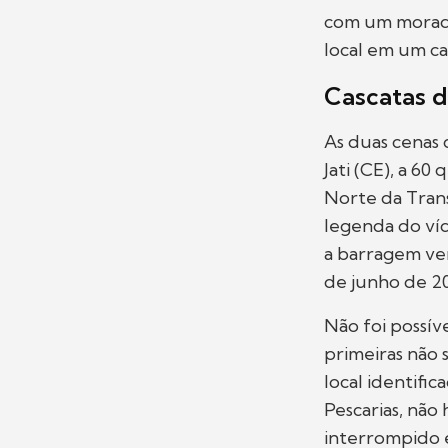
com um morado
local em um c
Cascatas d
As duas cenas 
Jati (CE), a 6
Norte da Trans
legenda do ví
a barragem ver
de junho de 20
Não foi possíve
primeiras não
local identifi
Pescarias, não
interrompido 