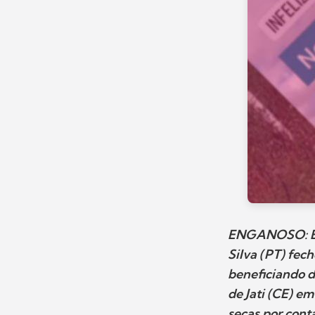
ENGANOSO: É e
Silva (PT) fec
beneficiando d
de Jati (CE) e
secas por cont