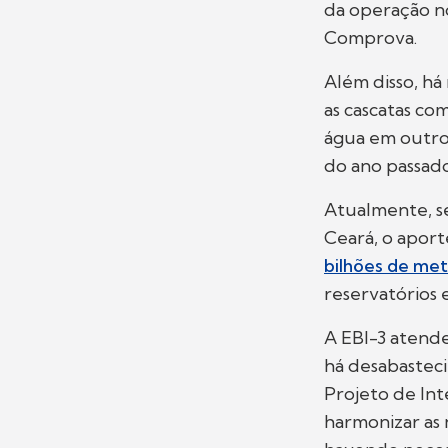
da operação no
Comprova.
Além disso, há
as cascatas co
água em outr
do ano passado
Atualmente, s
Ceará, o apor
bilhões de met
reservatórios 
A EBI-3 atend
há desabastec
Projeto de Int
harmonizar as 