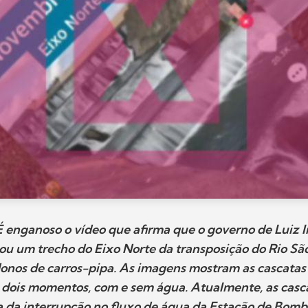
nganoso o vídeo que afirma que o governo de Luiz In
hou um trecho do Eixo Norte da transposição do Rio São
onos de carros-pipa. As imagens mostram as cascata
m dois momentos, com e sem água. Atualmente, as casc
a da interrupção no fluxo de água da Estação de Bo