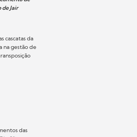
de Jair
 cascatas da
a na gestão de
transposição
mentos das