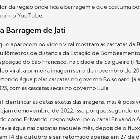
r da região onde fica a barragem e que costuma pos
anal no YouTube.
a Barragem de Jati
que aparecem no vídeo viral mostram as cascatas da
0 quilômetros de distância da Estação de Bombeamento
posição do São Francisco, na cidade de Salgueiro (P
deo viral, a primeira imagem seria de novembro de 2
tendo água pelas cascatas no governo Bolsonaro. Já a
23, com as cascatas secas no governo Lula.
l identificar as datas exatas das imagens, mas é possív
 sejam de novembro de 2022. Isso porque, segundo 
cado como Erivando, responsável pelo canal Erivando 
 havia água nas cascatas naquele mês, depois de o flux
em 14 de outubro e ser retomado apenas em 27 de 