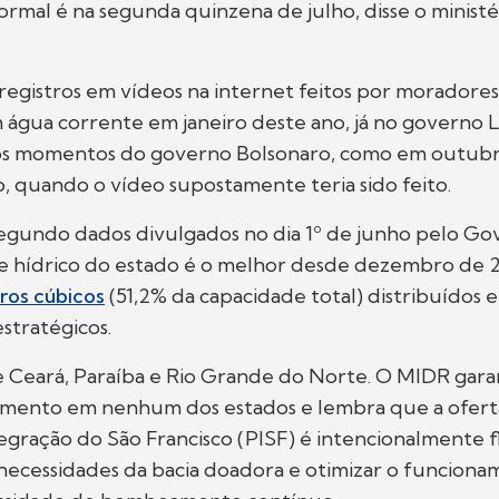
rmal é na segunda quinzena de julho, disse o ministé
 registros em vídeos na internet feitos por morador
m água corrente em janeiro deste ano, já no governo L
os momentos do governo Bolsonaro, como em outub
, quando o vídeo supostamente teria sido feito.
egundo dados divulgados no dia 1º de junho pelo Go
te hídrico do estado é o melhor desde dezembro de 
ros cúbicos
(51,2% da capacidade total) distribuídos 
estratégicos.
e Ceará, Paraíba e Rio Grande do Norte. O MIDR gar
imento em nenhum dos estados e lembra que a ofert
egração do São Francisco (PISF) é intencionalmente f
necessidades da bacia doadora e otimizar o funciona