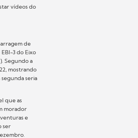
tar vídeos do
 Barragem de
 EBI-3 do Eixo
E). Segundo a
022, mostrando
 segunda seria
el que as
um morador
Aventuras e
o ser
dezembro.