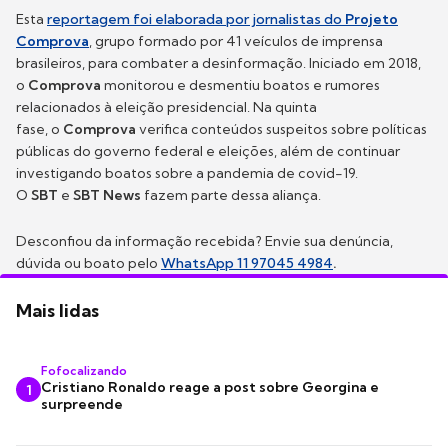
Esta
reportagem foi elaborada por jornalistas do
Projeto
Comprova
, grupo formado por 41 veículos de imprensa
brasileiros, para combater a desinformação. Iniciado em 2018,
o
Comprova
monitorou e desmentiu boatos e rumores
relacionados à eleição presidencial. Na quinta
fase, o
Comprova
verifica conteúdos suspeitos sobre políticas
públicas do governo federal e eleições, além de continuar
investigando boatos sobre a pandemia de covid-19.
O
SBT
e
SBT News
fazem parte dessa aliança.
Desconfiou da informação recebida? Envie sua denúncia,
dúvida ou boato pelo
WhatsApp 11 97045 4984
.
Mais lidas
Fofocalizando
Cristiano Ronaldo reage a post sobre Georgina e
1
surpreende