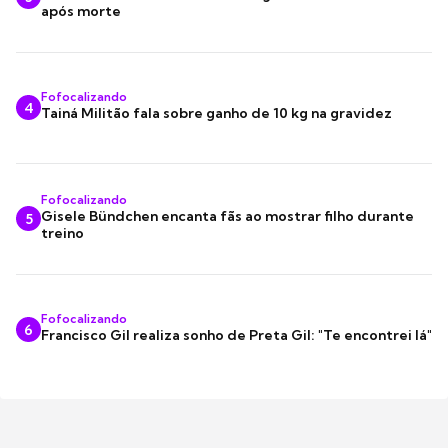
após morte
Fofocalizando
4
Tainá Militão fala sobre ganho de 10 kg na gravidez
Fofocalizando
Gisele Bündchen encanta fãs ao mostrar filho durante
5
treino
Fofocalizando
6
Francisco Gil realiza sonho de Preta Gil: "Te encontrei lá"