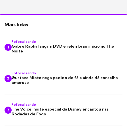
Mais lidas
Fofocalizando
Gabi e Rapha lançam DVD e relembram início no The
1
Noite
Fofocalizando
Gustavo Mioto nega pedido de fã e ainda dá conselho
2
amoroso
Fofocalizando
The Voice: noite especial da Disney encantou nas
3
Rodadas de Fogo