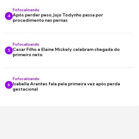
Fofocalizando
Após perder peso, Jojo Todynho passa por
4
procedimento nas pernas
Fofocalizando
Cesar Filho e Elaine Mickely celebram chegada do
5
primeiro neto
Fofocalizando
Isabella Arantes fala pela primeira vez após perda
6
gestacional