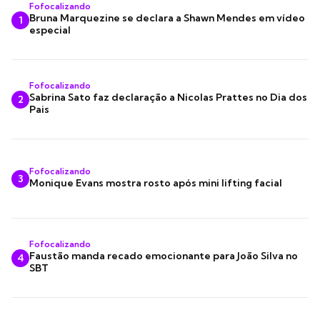
Fofocalizando
Bruna Marquezine se declara a Shawn Mendes em vídeo
1
especial
Fofocalizando
Sabrina Sato faz declaração a Nicolas Prattes no Dia dos
2
Pais
Fofocalizando
3
Monique Evans mostra rosto após mini lifting facial
Fofocalizando
Faustão manda recado emocionante para João Silva no
4
SBT