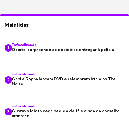
Mais lidas
Fofocalizando
1
Gabriel surpreende ao decidir se entregar à polícia
Fofocalizando
Gabi e Rapha lançam DVD e relembram início no The
2
Noite
Fofocalizando
Gustavo Mioto nega pedido de fã e ainda dá conselho
3
amoroso