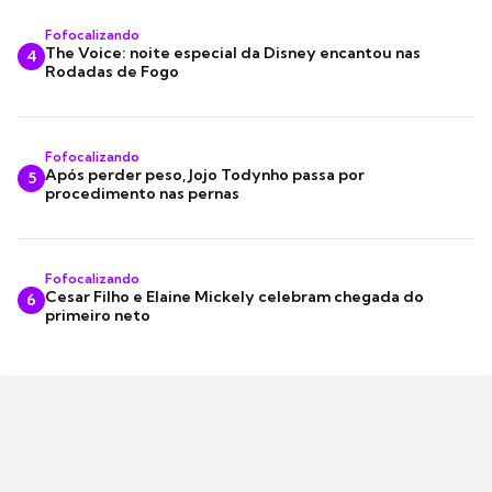
Fofocalizando
The Voice: noite especial da Disney encantou nas
4
Rodadas de Fogo
Fofocalizando
Após perder peso, Jojo Todynho passa por
5
procedimento nas pernas
Fofocalizando
Cesar Filho e Elaine Mickely celebram chegada do
6
primeiro neto