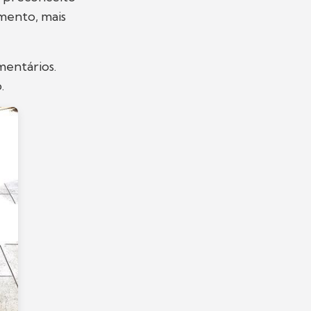
amento, mais
entários.
.