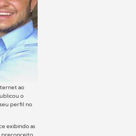
nternet ao
publicou o
seu perfil no
e exibindo as
i preconceito