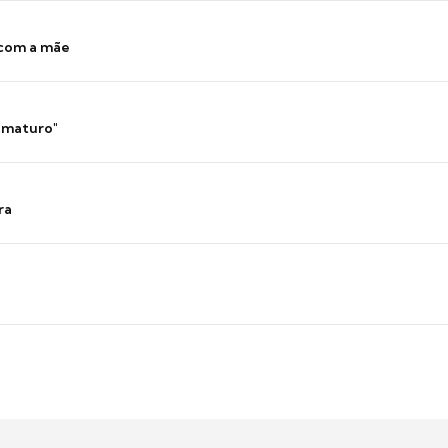
 com a mãe
 imaturo"
ra