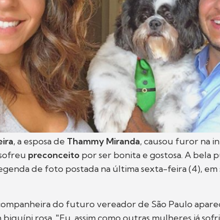
eira
, a esposa de
Thammy Miranda
, causou furor na i
sofreu
preconceito
por ser bonita e gostosa. A bela 
genda de foto postada na última sexta-feira (4), em 
companheira do futuro vereador de São Paulo aparec
biquíni rosa. "Eu, assim como outras mulheres já sofr