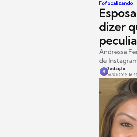
Fofocalizando
Esposa
dizer 
peculia
Andressa Fer
de Instagram
Redação
R
06/01/2019, 16:3