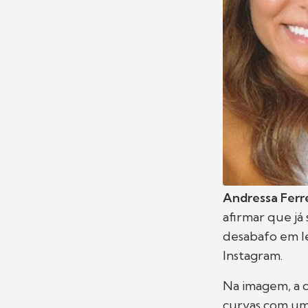
Andressa Ferr
afirmar que já
desabafo em le
Instagram.
Na imagem, a 
curvas com um 