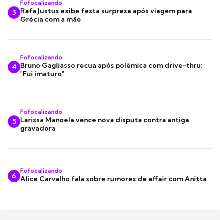
Fofocalizando
Rafa Justus exibe festa surpresa após viagem para
3
Grécia com a mãe
Fofocalizando
Bruno Gagliasso recua após polêmica com drive-thru:
4
"Fui imaturo"
Fofocalizando
Larissa Manoela vence nova disputa contra antiga
5
gravadora
Fofocalizando
6
Alice Carvalho fala sobre rumores de affair com Anitta