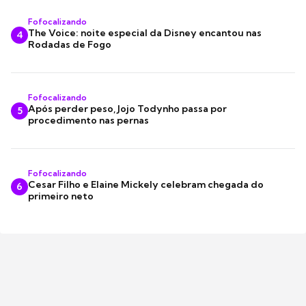
Fofocalizando
The Voice: noite especial da Disney encantou nas
4
Rodadas de Fogo
Fofocalizando
Após perder peso, Jojo Todynho passa por
5
procedimento nas pernas
Fofocalizando
Cesar Filho e Elaine Mickely celebram chegada do
6
primeiro neto