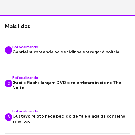
Mais lidas
Fofocalizando
1
Gabriel surpreende ao decidir se entregar à polícia
Fofocalizando
Gabi e Rapha lançam DVD e relembram início no The
2
Noite
Fofocalizando
Gustavo Mioto nega pedido de fã e ainda dá conselho
3
amoroso