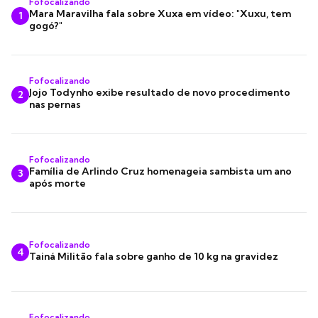
Fofocalizando
Mara Maravilha fala sobre Xuxa em vídeo: "Xuxu, tem
1
gogó?"
Fofocalizando
Jojo Todynho exibe resultado de novo procedimento
2
nas pernas
Fofocalizando
Família de Arlindo Cruz homenageia sambista um ano
3
após morte
Fofocalizando
4
Tainá Militão fala sobre ganho de 10 kg na gravidez
Fofocalizando