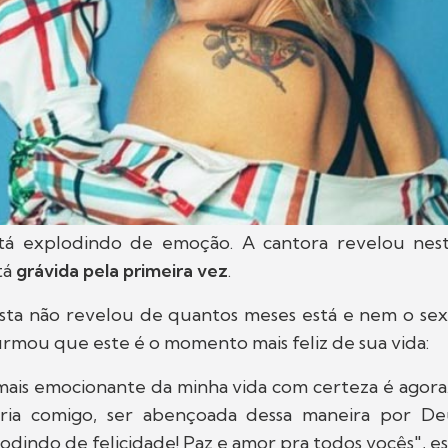
á explodindo de emoção. A cantora revelou nesta
tá
grávida pela primeira vez
.
tista não revelou de quantos meses está e nem o se
firmou que este é o momento mais feliz de sua vida:
is emocionante da minha vida com certeza é agora
ria comigo, ser abençoada dessa maneira por Deu
lodindo de felicidade! Paz e amor pra todos vocês", es