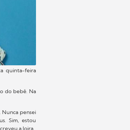
 quinta-feira
xo do bebê. Na
. Nunca pensei
s. Sim, estou
creveu a loira.