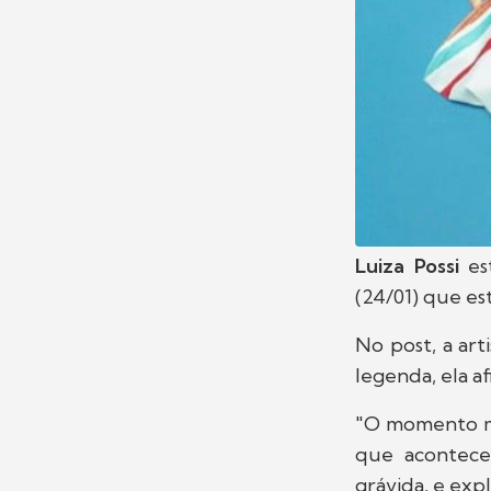
Luiza Possi
est
(24/01) que es
No post, a ar
legenda, ela a
"O momento ma
que acontece
grávida, e exp