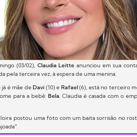
ingo (03/02),
Claudia Leitte
anunciou em sua cont
da pela terceira vez, à espera de uma menina.
e já é mãe de
Davi
(10) e
Rafael
(6), está no terceiro 
nome para a bebê:
Bela
. Claudia é casada com o em
a loira postou uma foto com um baita sorrisão no ros
joada".