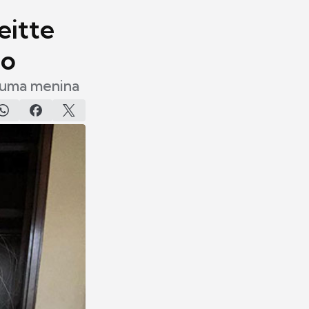
eitte
ão
e uma menina