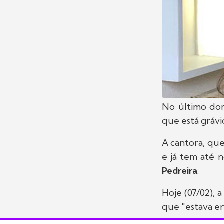
No último dom
que está grávi
A cantora, qu
e já tem até 
Pedreira
.
Hoje (07/02), 
que "estava en