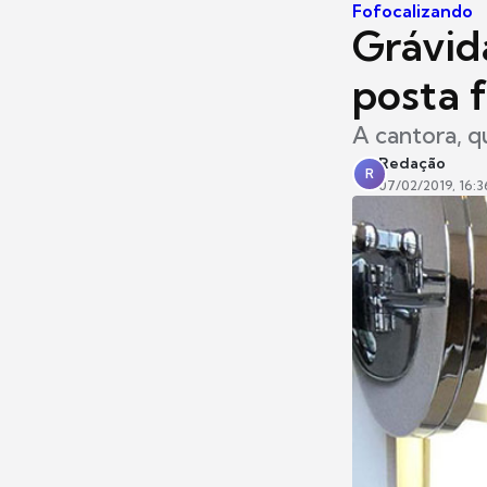
Fofocalizando
Grávida
posta f
A cantora, q
Redação
R
07/02/2019, 16:3