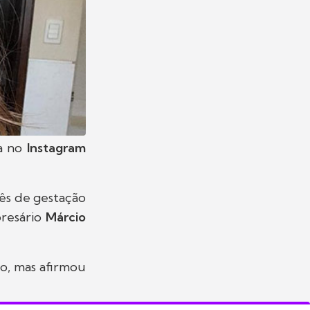
a no
Instagram
mês de gestação
presário
Márcio
to, mas afirmou