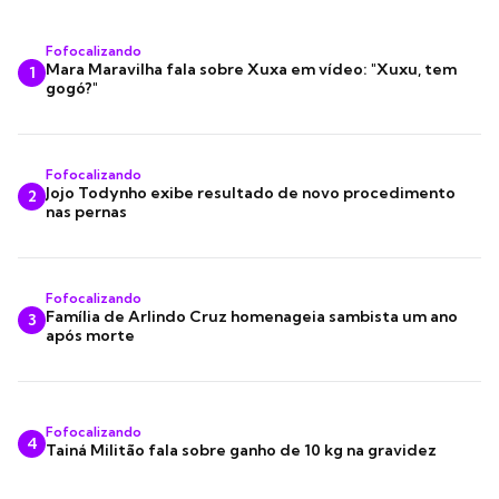
Fofocalizando
Mara Maravilha fala sobre Xuxa em vídeo: "Xuxu, tem
1
gogó?"
Fofocalizando
Jojo Todynho exibe resultado de novo procedimento
2
nas pernas
Fofocalizando
Família de Arlindo Cruz homenageia sambista um ano
3
após morte
Fofocalizando
4
Tainá Militão fala sobre ganho de 10 kg na gravidez