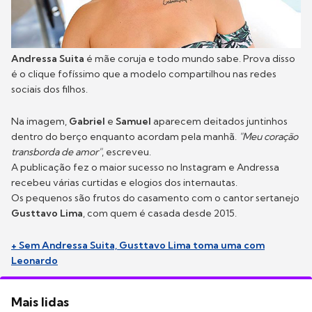
Andressa Suita
é mãe coruja e todo mundo sabe. Prova disso
é o clique fofíssimo que a modelo compartilhou nas redes
sociais dos filhos.
Na imagem,
Gabriel
e
Samuel
aparecem deitados juntinhos
dentro do berço enquanto acordam pela manhã.
"Meu coração
transborda de amor"
, escreveu.
A publicação fez o maior sucesso no Instagram e Andressa
recebeu várias curtidas e elogios dos internautas.
Os pequenos são frutos do casamento com o cantor sertanejo
Gusttavo Lima
, com quem é casada desde 2015.
+ Sem Andressa Suita, Gusttavo Lima toma uma com
Leonardo
Mais lidas