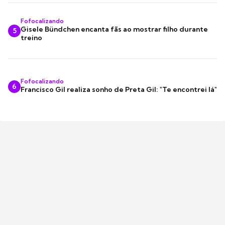
Fofocalizando
Gisele Bündchen encanta fãs ao mostrar filho durante
5
treino
Fofocalizando
6
Francisco Gil realiza sonho de Preta Gil: "Te encontrei lá"