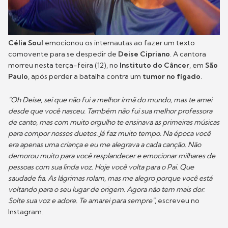
Célia Soul
emocionou os internautas ao fazer um texto
comovente para se despedir de
Deise Cipriano
. A cantora
morreu nesta terça-feira (12), no
Instituto do Câncer
, em
São
Paulo
, após perder a batalha contra um
tumor no fígado
.
"Oh Deise, sei que não fui a melhor irmã do mundo, mas te amei
desde que você nasceu. Também não fui sua melhor professora
de canto, mas com muito orgulho te ensinava as primeiras músicas
para compor nossos duetos. Já faz muito tempo. Na época você
era apenas uma criança e eu me alegrava a cada canção. Não
demorou muito para você resplandecer e emocionar milhares de
pessoas com sua linda voz. Hoje você volta para o Pai. Que
saudade fia. As lágrimas rolam, mas me alegro porque você está
voltando para o seu lugar de origem. Agora não tem mais dor.
Solte sua voz e adore. Te amarei para sempre"
, escreveu no
Instagram.