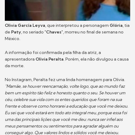
Olivia García Leyva
, que interpretou a personagem
Glória
, tia
de
Paty
, no seriado
"Chaves"
, morreu no final de semana no
México.
A informação foi confirmada pela filha da atriz, a
apresentadora
Olivia Peralta
. Porém, ela não divulgou a causa
da morte.
No Instagram, Peralta fez uma linda homenagem para Olivia.
"Mamãe, se houver reencarnação, volte logo, que ao mundo faz
bem um espírito tão feliz e honesto quanto o seu. Se houver um
céu, celebre sua vida com os entes queridos que foram na sua
frente e observe como honrarei a educação que você me deixou.
Eu sei que você estará em todo ato integral meu, porque essa foi
uma das principais lições que você me deu: nunca ser infiel aos
meus pensamentos ou sentimentos para agradar alguém ou
conseguir algo. Que valores lindos e sólidos você me deixou.