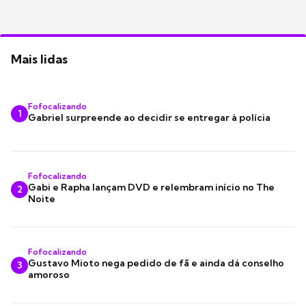
Mais lidas
Fofocalizando
1
Gabriel surpreende ao decidir se entregar à polícia
Fofocalizando
Gabi e Rapha lançam DVD e relembram início no The
2
Noite
Fofocalizando
Gustavo Mioto nega pedido de fã e ainda dá conselho
3
amoroso