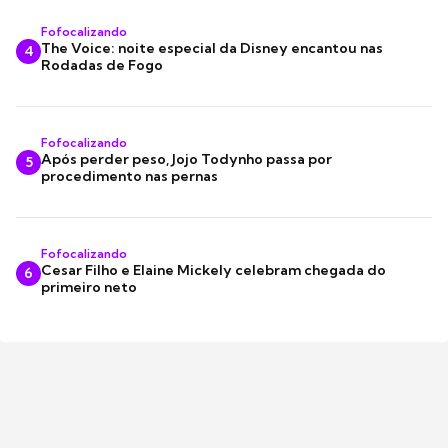
Fofocalizando
The Voice: noite especial da Disney encantou nas
4
Rodadas de Fogo
Fofocalizando
Após perder peso, Jojo Todynho passa por
5
procedimento nas pernas
Fofocalizando
Cesar Filho e Elaine Mickely celebram chegada do
6
primeiro neto