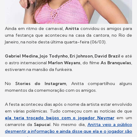
Ainda em ritmo de carnaval,
Anitta
convidou os amigos para
uma festança que aconteceu na casa da cantora, no Rio de
Janeiro, na noite desta última quarta-feira (06/03).
Gabriel Medina, Jojo Todynho, Eri Johnson, David Brazil
e até
o astro internacional
Marlon Wayans
, do filme
As Branquelas
,
estiveram na mansão da funkeira.
No
Stories do Instagram
, Anitta compartilhou alguns
momentos da comemoração com os amigos.
A festa aconteceu dias após o nome da artista estar envolvido
em várias polêmicas. Tudo começou com as notícias de que
ela teria trocado beijos com o jogador Neymar
em um
camarote da
Sapucaí
. No mesmo dia,
Anitta veio a público
desmentir a informação e ainda disse que ela e o jogador são