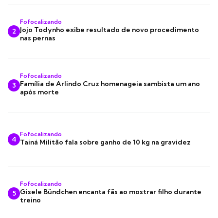
Fofocalizando
Jojo Todynho exibe resultado de novo procedimento
2
nas pernas
Fofocalizando
Família de Arlindo Cruz homenageia sambista um ano
3
após morte
Fofocalizando
4
Tainá Militão fala sobre ganho de 10 kg na gravidez
Fofocalizando
Gisele Bündchen encanta fãs ao mostrar filho durante
5
treino