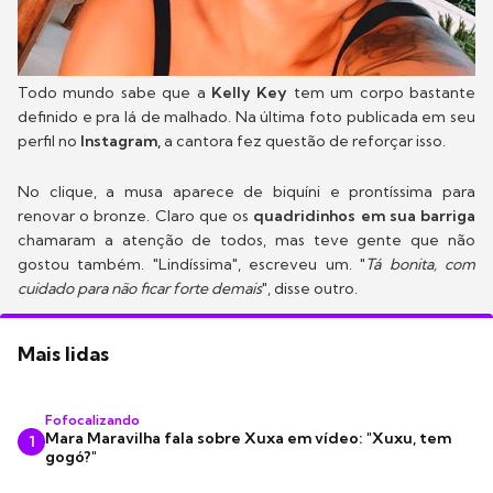
Todo mundo sabe que a
Kelly Key
tem um corpo bastante
definido e pra lá de malhado. Na última foto publicada em seu
perfil no
Instagram,
a cantora fez questão de reforçar isso.
No clique, a musa aparece de biquíni e prontíssima para
renovar o bronze. Claro que os
quadridinhos em sua barriga
chamaram a atenção de todos, mas teve gente que não
gostou também. "Lindíssima", escreveu um. "
Tá bonita, com
cuidado para não ficar forte demais
", disse outro.
Mais lidas
Fofocalizando
Mara Maravilha fala sobre Xuxa em vídeo: "Xuxu, tem
1
gogó?"