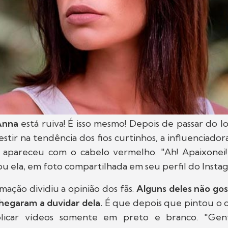
Anna
está ruiva! É isso mesmo! Depois de passar do l
estir na tendência dos fios curtinhos, a influenciadora
 e apareceu com o cabelo vermelho. "Ah! Apaixonei
ou ela, em foto compartilhada em seu perfil do Insta
mação dividiu a opinião dos fãs.
Alguns deles não go
chegaram a duvidar dela.
É que depois que pintou o c
licar vídeos somente em preto e branco. "Gen