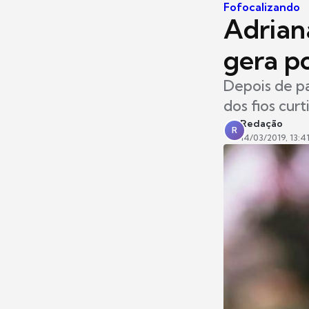
Fofocalizando
Adrian
gera po
Depois de pa
dos fios curt
Redação
R
14/03/2019, 13:4