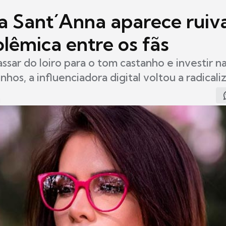
a Sant´Anna aparece ruiv
lêmica entre os fãs
ssar do loiro para o tom castanho e investir n
inhos, a influenciadora digital voltou a radicali
1