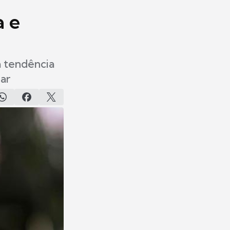
a e
a tendência
zar