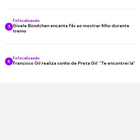
Fofocalizando
Gisele Bündchen encanta fãs ao mostrar filho durante
5
treino
Fofocalizando
6
Francisco Gil realiza sonho de Preta Gil: "Te encontrei lá"