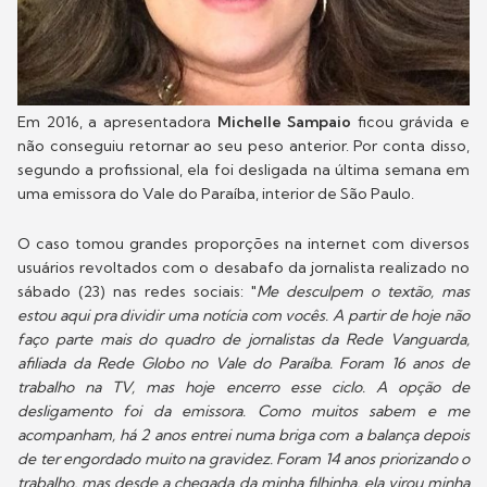
Em 2016, a apresentadora
Michelle Sampaio
ficou grávida e
não conseguiu retornar ao seu peso anterior. Por conta disso,
segundo a profissional, ela foi desligada na última semana em
uma emissora do Vale do Paraíba, interior de São Paulo.
O caso tomou grandes proporções na internet com diversos
usuários revoltados com o desabafo da jornalista realizado no
sábado (23)
nas redes sociais
: "
Me desculpem o textão, mas
estou aqui pra dividir uma notícia com vocês. A partir de hoje não
faço parte mais do quadro de jornalistas da Rede Vanguarda,
afiliada da Rede Globo no Vale do Paraíba. Foram 16 anos de
trabalho na TV, mas hoje encerro esse ciclo. A opção de
desligamento foi da emissora. Como muitos sabem e me
acompanham, há 2 anos entrei numa briga com a balança depois
de ter engordado muito na gravidez. Foram 14 anos priorizando o
trabalho, mas desde a chegada da minha filhinha, ela virou minha