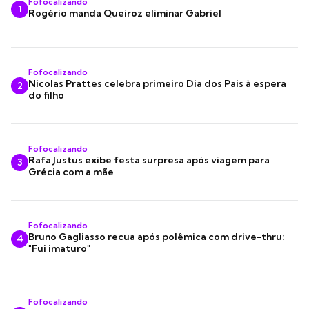
Fofocalizando
1
Rogério manda Queiroz eliminar Gabriel
Fofocalizando
Nicolas Prattes celebra primeiro Dia dos Pais à espera
2
do filho
Fofocalizando
Rafa Justus exibe festa surpresa após viagem para
3
Grécia com a mãe
Fofocalizando
Bruno Gagliasso recua após polêmica com drive-thru:
4
"Fui imaturo"
Fofocalizando