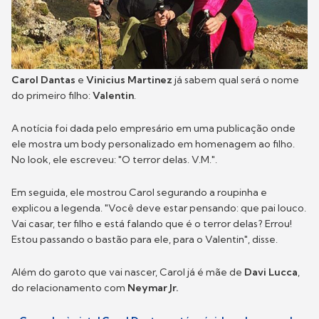
Carol Dantas
e
Vinicius Martinez
já sabem qual será o nome
do primeiro filho:
Valentin
.
A notícia foi dada pelo empresário em uma publicação onde
ele mostra um body personalizado em homenagem ao filho.
No look, ele escreveu: "O terror delas. V.M.".
Em seguida, ele mostrou Carol segurando a roupinha e
explicou a legenda. "Você deve estar pensando: que pai louco.
Vai casar, ter filho e está falando que é o terror delas? Errou!
Estou passando o bastão para ele, para o Valentin", disse.
Além do garoto que vai nascer, Carol já é mãe de
Davi Lucca
,
do relacionamento com
Neymar Jr.