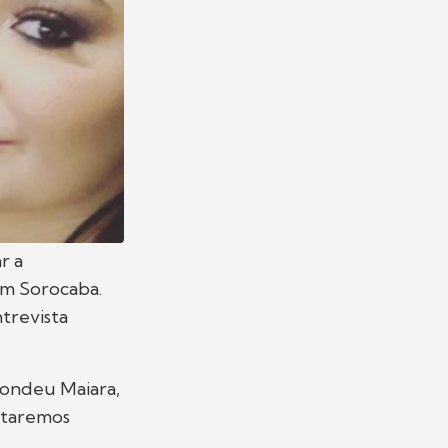
r a
om Sorocaba.
trevista
spondeu Maiara,
staremos