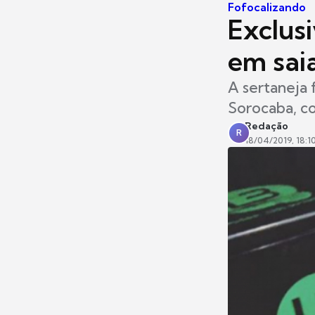
Fofocalizando
Exclusi
em sai
A sertaneja 
Sorocaba, c
Redação
R
18/04/2019, 18:1