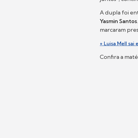
A dupla foi en
Yasmin Santos
marcaram pres
+ Luisa Mell sa
Confira a mat