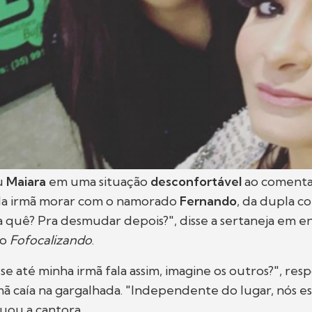
u
Maiara
em uma situação
desconfortável
ao comenta
 da irmã morar com o namorado
Fernando
, da dupla c
 quê? Pra desmudar depois?", disse a sertaneja em en
 o
Fofocalizando
.
 se até minha irmã fala assim, imagine os outros?", re
ã caía na gargalhada. "Independente do lugar, nós e
nuou a cantora.