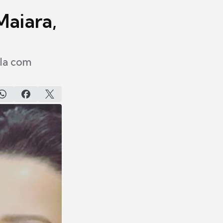
Maiara,
pla com