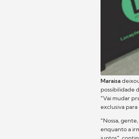
Maraisa
deixo
possibilidade
"Vai mudar pra
exclusiva para
"Nossa, gente,
enquanto a irm
juntos", conti