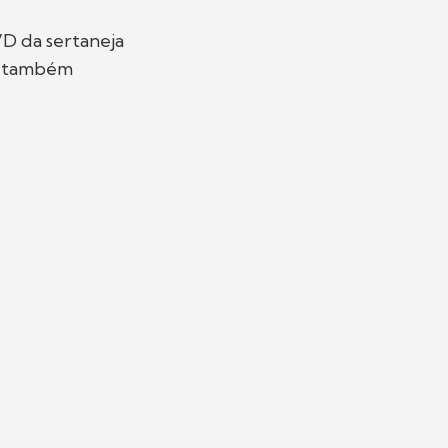
VD da sertaneja
o também