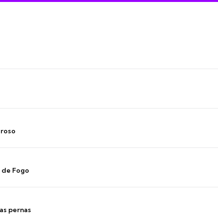
oroso
s de Fogo
as pernas