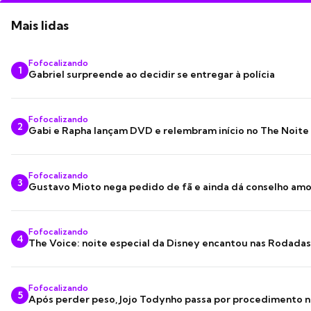
Mais lidas
Fofocalizando
1
Gabriel surpreende ao decidir se entregar à polícia
Fofocalizando
2
Gabi e Rapha lançam DVD e relembram início no The Noite
Fofocalizando
3
Gustavo Mioto nega pedido de fã e ainda dá conselho am
Fofocalizando
4
The Voice: noite especial da Disney encantou nas Rodada
Fofocalizando
5
Após perder peso, Jojo Todynho passa por procedimento n