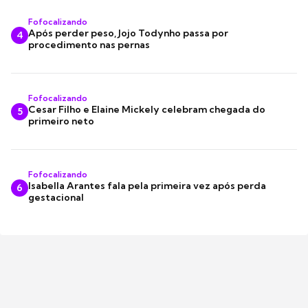
Fofocalizando
Após perder peso, Jojo Todynho passa por
4
procedimento nas pernas
Fofocalizando
Cesar Filho e Elaine Mickely celebram chegada do
5
primeiro neto
Fofocalizando
Isabella Arantes fala pela primeira vez após perda
6
gestacional