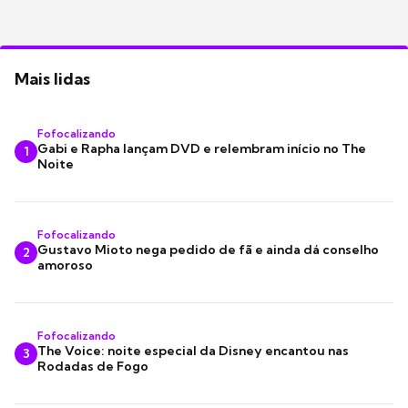
Mais lidas
Fofocalizando
Gabi e Rapha lançam DVD e relembram início no The
1
Noite
Fofocalizando
Gustavo Mioto nega pedido de fã e ainda dá conselho
2
amoroso
Fofocalizando
The Voice: noite especial da Disney encantou nas
3
Rodadas de Fogo