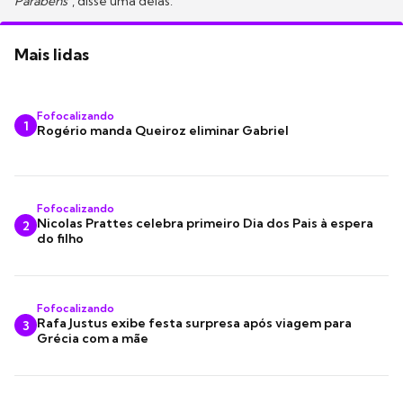
Parabéns
", disse uma delas.
Mais lidas
Fofocalizando
1
Rogério manda Queiroz eliminar Gabriel
Fofocalizando
Nicolas Prattes celebra primeiro Dia dos Pais à espera
2
do filho
Fofocalizando
Rafa Justus exibe festa surpresa após viagem para
3
Grécia com a mãe