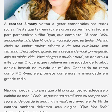
A
cantora Simony
voltou a gerar comentários nas redes
sociais. Nesta quarta-feira (5), ela usou seu perfil no Instagram
para parabenizar o filho Ryan, que completou 18 anos. "
Meu
amor,minha vida. Que filho de um coração puro eu tenho . Menino
cheio de sonhos muitos talentos e de uma humildade sem
tamanho . Deus sabia o quanto eu ia precisar de você ,primogênito
anjo na minha vida. Você chegou e mudou tudo
", se declarou a
mãe coruja. O jovem, que sonhava em ser jogador de futebol,
decidiu investir no mundo da música. Conhecido no ramo
como MC Ryan, ele promete comemorar a maioridade em
grande estilo.
Não demorou muito para que o filho orgulhoso agradecesse o
carinho da mãe. "
Pode-se passar um ou mil anos eu sempre serei
seu anjo da guarda te amo minha vida
", escreveu ele. As fãs da
cantora também deixaram seus elogios. "
Que filho lindo!