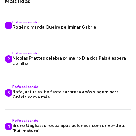
Mais lidas
Fofocalizando
1
Rogério manda Queiroz eliminar Gabriel
Fofocalizando
Nicolas Prattes celebra primeiro Dia dos Pais à espera
2
do filho
Fofocalizando
Rafa Justus exibe festa surpresa após viagem para
3
Grécia com a mãe
Fofocalizando
Bruno Gagliasso recua após polêmica com drive-thru:
4
"Fui imaturo"