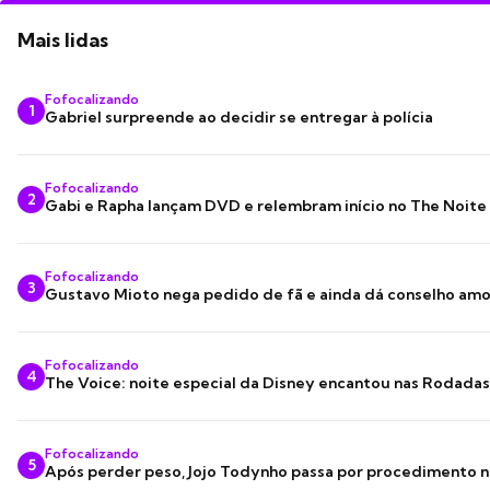
Mais lidas
Fofocalizando
1
Gabriel surpreende ao decidir se entregar à polícia
Fofocalizando
2
Gabi e Rapha lançam DVD e relembram início no The Noite
Fofocalizando
3
Gustavo Mioto nega pedido de fã e ainda dá conselho am
Fofocalizando
4
The Voice: noite especial da Disney encantou nas Rodada
Fofocalizando
5
Após perder peso, Jojo Todynho passa por procedimento n