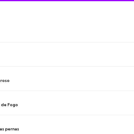
oroso
s de Fogo
as pernas