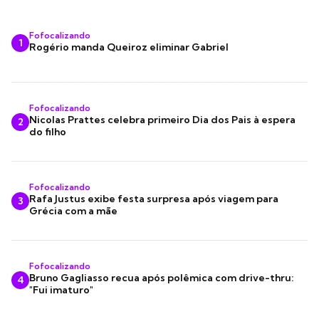
Fofocalizando
1
Rogério manda Queiroz eliminar Gabriel
Fofocalizando
Nicolas Prattes celebra primeiro Dia dos Pais à espera
2
do filho
Fofocalizando
Rafa Justus exibe festa surpresa após viagem para
3
Grécia com a mãe
Fofocalizando
Bruno Gagliasso recua após polêmica com drive-thru:
4
"Fui imaturo"